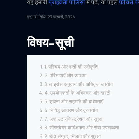
यह हमारी
प्राइवेसी पॉलिसी
में पढ़ें, या पहले
फीचर्स प
प्रभावी तिथि: 23 फरवरी, 2026
विषय-सूची
1. परिचय और शर्तों की स्वीकृति
2. परिभाषाएँ और व्याख्या
3. लाइसेंस अनुदान और अधिकृत उपयोग
4. उपयोगकर्ता के अभिवचन और वारंटी
5. सूचना और सहमति की बाध्यताएँ
6. निषिद्ध आचरण और दुरुपयोग
7. अकाउंट रजिस्ट्रेशन और सुरक्षा
8. सॉफ्टवेयर कार्यक्षमता और सेवा उपलब्धता
9. डेटा संग्रह, निजता और सुरक्षा