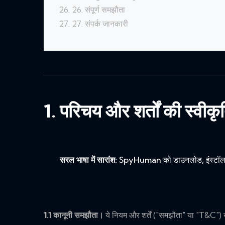
26. संपूर्ण समझौता
27. संपर्क जानकारी
1. परिचय और शर्तों की स्वीकृ
सरल भाषा में सारांश:
SpyHuman को डाउनलोड, इंस्टॉल, एक्
1.1 कानूनी समझौता।
ये नियम और शर्तें ("समझौता" या "T&C")