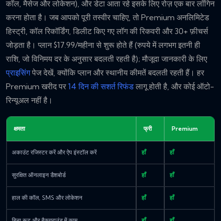
कॉल, मैसेज और लोकेशन), और डेटा आता रहे इसके लिए रोज़ एक बार लॉगिन
करना होता है। जब आपको पूरी तस्वीर चाहिए, तो Premium अनलिमिटेड
हिस्ट्री, कॉल रिकॉर्डिंग, डिलीट किए गए लॉग की रिकवरी और 30+ फ़ीचर्स
जोड़ता है। प्लान $17.99/महीना से शुरू होते हैं (रुपये में लगभग इतनी ही
राशि, जो विनिमय दर के अनुसार बदलती रहती है); मौजूदा जानकारी के लिए
प्राइसिंग
पेज देखें, क्योंकि प्लान और स्थानीय कीमतें बदलती रहती हैं। हर
Premium खरीद पर
14 दिन की सशर्त रिफंड
लागू होती है, और कोई ऑटो-
रिन्यूअल नहीं है।
क्षमता
फ्री
Premium
अकाउंट रजिस्टर करें और ऐप इंस्टॉल करें
हाँ
हाँ
सुरक्षित ऑनलाइन डैशबोर्ड
हाँ
हाँ
हाल की कॉल, SMS और लोकेशन
हाँ
हाँ
बिना रूट और बैकग्राउंड में काम
हाँ
हाँ