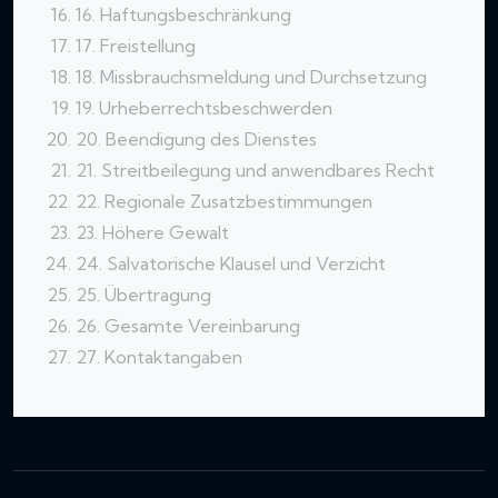
16. Haftungsbeschränkung
17. Freistellung
18. Missbrauchsmeldung und Durchsetzung
19. Urheberrechtsbeschwerden
20. Beendigung des Dienstes
21. Streitbeilegung und anwendbares Recht
22. Regionale Zusatzbestimmungen
23. Höhere Gewalt
24. Salvatorische Klausel und Verzicht
25. Übertragung
26. Gesamte Vereinbarung
27. Kontaktangaben