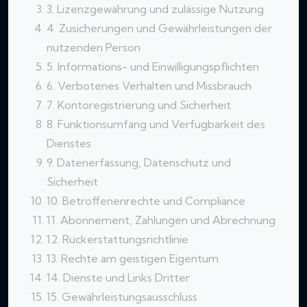
3. Lizenzgewährung und zulässige Nutzung
4. Zusicherungen und Gewährleistungen der
nutzenden Person
5. Informations- und Einwilligungspflichten
6. Verbotenes Verhalten und Missbrauch
7. Kontoregistrierung und Sicherheit
8. Funktionsumfang und Verfügbarkeit des
Dienstes
9. Datenerfassung, Datenschutz und
Sicherheit
10. Betroffenenrechte und Compliance
11. Abonnement, Zahlungen und Abrechnung
12. Rückerstattungsrichtlinie
13. Rechte am geistigen Eigentum
14. Dienste und Links Dritter
15. Gewährleistungsausschluss