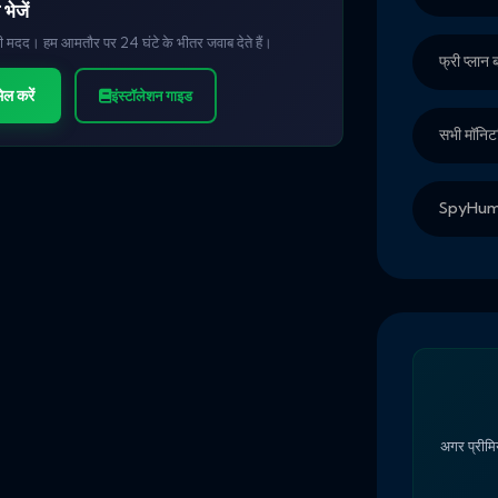
भेजें
की मदद। हम आमतौर पर 24 घंटे के भीतर जवाब देते हैं।
फ्री प्लान
ल करें
इंस्टॉलेशन गाइड
सभी मॉनिटर
SpyHuman 
अगर प्रीमि