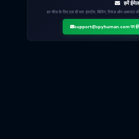
हमें ईमेल 
हर चीज़ के लिए एक ही पता: इंस्टॉल, बिलिंग, रिफंड और अकाउंट 
support@spyhuman.com
पर ईमे