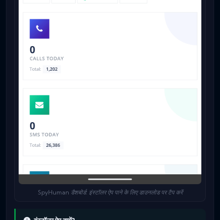
SpyHuman डैशबोर्ड: इंस्टॉलर ऐप पाने के लिए डाउनलोड पर टैप करें