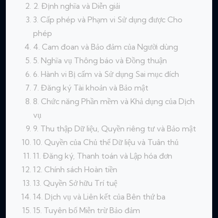
2. Định nghĩa và Diễn giải
3. Cấp phép và Phạm vi Sử dụng được Cho
phép
4. Cam đoan và Bảo đảm của Người dùng
5. Nghĩa vụ Thông báo và Đồng thuận
6. Hành vi Bị cấm và Sử dụng Sai mục đích
7. Đăng ký Tài khoản và Bảo mật
8. Chức năng Phần mềm và Khả dụng của Dịch
vụ
9. Thu thập Dữ liệu, Quyền riêng tư và Bảo mật
10. Quyền của Chủ thể Dữ liệu và Tuân thủ
11. Đăng ký, Thanh toán và Lập hóa đơn
12. Chính sách Hoàn tiền
13. Quyền Sở hữu Trí tuệ
14. Dịch vụ và Liên kết của Bên thứ ba
15. Tuyên bố Miễn trừ Bảo đảm