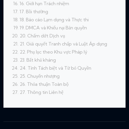
16. Giới hạn Trách nhiệm
17. Bồi thường
18. Báo cáo Lạm dụng và Thực thi
19. DMCA và Khiếu nại Bản quyền
20. Chấm dứt Dịch vụ
21. Giải quyết Tranh chấp và Luật Áp dụng
22. Phụ lục theo Khu vực Pháp lý
23. Bất khả kháng
24. Tính Tách biệt và Từ bỏ Quyền
25. Chuyển nhượng
26. Thỏa thuận Toàn bộ
27. Thông tin Liên hệ