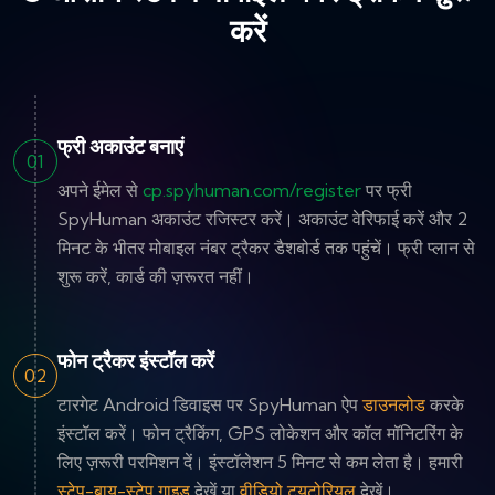
करें
फ्री अकाउंट बनाएं
01
अपने ईमेल से
cp.spyhuman.com/register
पर फ्री
SpyHuman अकाउंट रजिस्टर करें। अकाउंट वेरिफाई करें और 2
मिनट के भीतर मोबाइल नंबर ट्रैकर डैशबोर्ड तक पहुंचें। फ्री प्लान से
शुरू करें, कार्ड की ज़रूरत नहीं।
फोन ट्रैकर इंस्टॉल करें
02
टारगेट Android डिवाइस पर SpyHuman ऐप
डाउनलोड
करके
इंस्टॉल करें। फोन ट्रैकिंग, GPS लोकेशन और कॉल मॉनिटरिंग के
लिए ज़रूरी परमिशन दें। इंस्टॉलेशन 5 मिनट से कम लेता है। हमारी
स्टेप-बाय-स्टेप गाइड
देखें या
वीडियो ट्यूटोरियल
देखें।