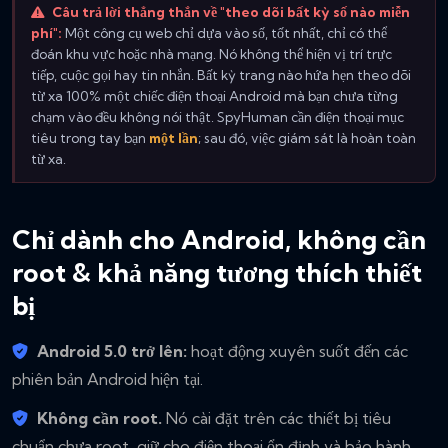
Câu trả lời thẳng thắn về "theo dõi bất kỳ số nào miễn
phí":
Một công cụ web chỉ dựa vào số, tốt nhất, chỉ có thể
đoán khu vực hoặc nhà mạng. Nó không thể hiện vị trí trực
tiếp, cuộc gọi hay tin nhắn. Bất kỳ trang nào hứa hẹn theo dõi
từ xa 100% một chiếc điện thoại Android mà bạn chưa từng
chạm vào đều không nói thật. SpyHuman cần điện thoại mục
tiêu trong tay bạn
một lần
; sau đó, việc giám sát là hoàn toàn
từ xa.
Chỉ dành cho Android, không cần
root & khả năng tương thích thiết
bị
Android 5.0 trở lên:
hoạt động xuyên suốt đến các
phiên bản Android hiện tại.
Không cần root.
Nó cài đặt trên các thiết bị tiêu
chuẩn chưa root, giữ cho điện thoại ổn định và bảo hành