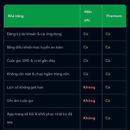
Miễn
Khả năng
Premium
phí
Đăng ký tài khoản & cài ứng dụng
Có
Có
Bảng điều khiển trực tuyến an toàn
Có
Có
Cuộc gọi, SMS & vị trí gần đây
Có
Có
Không cần root & chạy ngầm trong nền
Có
Có
Lịch sử không giới hạn
Không
Có
Ghi âm cuộc gọi
Không
Có
App mạng xã hội & khôi phục nhật ký đã
Không
Có
xóa