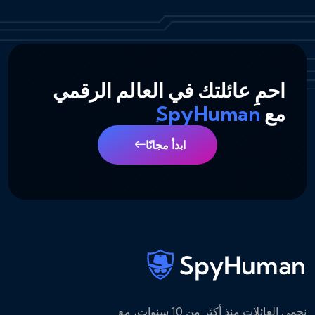
احمِ عائلتك في العالم الرقمي
مع
SpyHuman
ابدأ مجانًا
نحمي العائلات منذ أكثر من 10 سنوات، مع