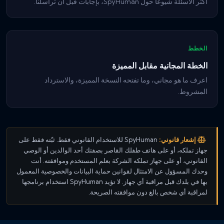
أكثر الأسئلة شيوعاً حول SpyHuman، بإجابات قبل أن تراسلنا.
الخطط
الخطة المجانية مقابل المميزة
اعرف ما هو مجاني، وما تفتحه النسخة المميزة، والاسترداد
المشروط.
إشعار قانوني:
SpyHuman للاستخدام القانوني فقط. ثبّته فقط على
جهاز تملكه، أو على هاتف طفلك القاصر بصفتك أحد الوالدين أو الوصي
القانوني، أو على جهاز تملكه الشركة بعلم المستخدم وموافقته. أنت
وحدك المسؤول عن الامتثال لقوانين حماية البيانات والخصوصية المعمول
بها في بلدك قبل مراقبة أي جهاز. لا تؤيد SpyHuman استخدام برنامجها
لمراقبة أي شخص بالغ دون موافقته الصريحة.