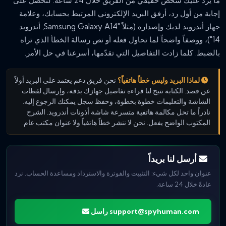
ما يرد عليك شخص حقيقي من الفريق خلال 24 ساعة. لتحصل على
إجابة من أول رد، أرفق البريد الإلكتروني المرتبط بحسابك، وعلامة
جهاز أندرويد لديك وإصداره (مثلاً "Samsung Galaxy A14, أندرويد
14")، ووصفاً واضحاً لما تحاول فعله أو نص رسالة الخطأ الذي تراه
بالضبط. كلما زادت التفاصيل التي تقدّمها، أسرعنا في حل الأمر.
لماذا البريد وليس خطاً هاتفياً؟
نحن فريق دعم يعتمد على البريد أولاً
عن قصد. الكتابة تتيح لنا قراءة تفاصيل جهازك بدقة، وإرسال لقطات
الشاشة والتعليمات خطوة بخطوة، وحفظ سجل يمكنك الرجوع إليه.
نادراً ما تحل مكالمة هاتفية متسرعة شاشة أذونات أندرويد. الشرح
المكتوب الواضح يفعل. نحن لا ننشر خطاً هاتفياً ولا عنوان مكتب عام.
أرسل لنا بريداً
عنوان واحد لكل شيء: التثبيت والفوترة والاسترداد ومساعدة الحساب. نرد
عادةً خلال 24 ساعة.
support@spyhuman.com
راسل