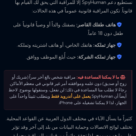
نستطيع دعم SpyHuman إلا للمراقبة التي يحق لك القيام بها
قانوناً. تكون المراقبة قانونية عموماً في هذه الحالات:
هاتف طفلك القاصر:
بصفتك والداً أو وصياً قانونياً على
طفل دون 18 عاماً.
جهاز تملكه:
هاتفك الخاص، أو هاتف اشتريته وتملكه.
جهاز تملكه الشركة:
حيث أُبلغ الموظف ووافق.
ما لا يمكننا المساعدة فيه:
مراقبة شخص بالغ آخر سراً (شريك أو
زوج أو صديق) دون علمه وموافقته أمر غير قانوني في معظم الأماكن.
رجاءً لا تطلب منا المساعدة في ذلك؛ لن نفعل، وسنقولها بوضوح. لاحظ
أيضاً أن SpyHuman
يعمل على أندرويد فقط
ويتطلب تثبيتاً واحداً على
الجهاز، لذا لا يمكننا تشغيله على iPhone.
كثيراً ما يسأل الآباء في مختلف الدول العربية عن القواعد المحلية.
تختلف لوائح الاتصالات وحماية البيانات من بلد إلى آخر وقد تؤثر
على ما هو مسموح، لذا تحقق دائماً من قوانين المراقبة وحماية