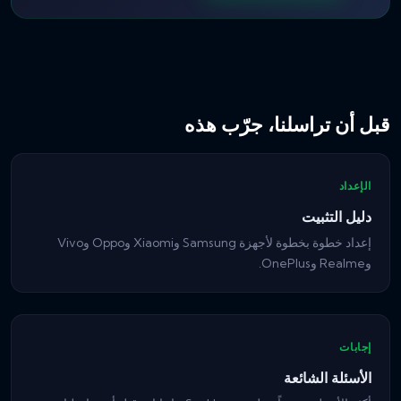
قبل أن تراسلنا، جرّب هذه
الإعداد
دليل التثبيت
إعداد خطوة بخطوة لأجهزة Samsung وXiaomi وOppo وVivo
وRealme وOnePlus.
إجابات
الأسئلة الشائعة