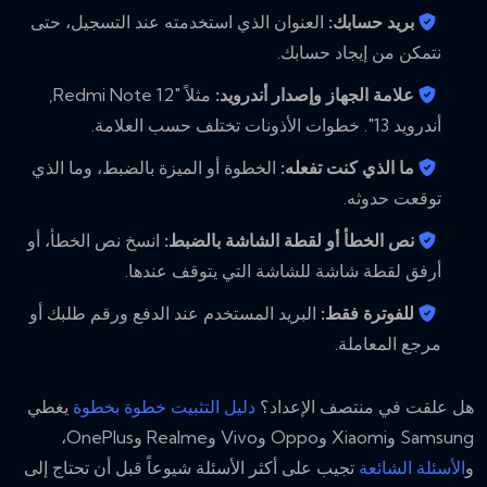
بريد حسابك:
العنوان الذي استخدمته عند التسجيل، حتى
نتمكن من إيجاد حسابك.
علامة الجهاز وإصدار أندرويد:
مثلاً "Redmi Note 12,
أندرويد 13". خطوات الأذونات تختلف حسب العلامة.
ما الذي كنت تفعله:
الخطوة أو الميزة بالضبط، وما الذي
توقعت حدوثه.
نص الخطأ أو لقطة الشاشة بالضبط:
انسخ نص الخطأ، أو
أرفق لقطة شاشة للشاشة التي يتوقف عندها.
للفوترة فقط:
البريد المستخدم عند الدفع ورقم طلبك أو
مرجع المعاملة.
هل علقت في منتصف الإعداد؟
دليل التثبيت خطوة بخطوة
يغطي
Samsung وXiaomi وOppo وVivo وRealme وOnePlus،
و
الأسئلة الشائعة
تجيب على أكثر الأسئلة شيوعاً قبل أن تحتاج إلى