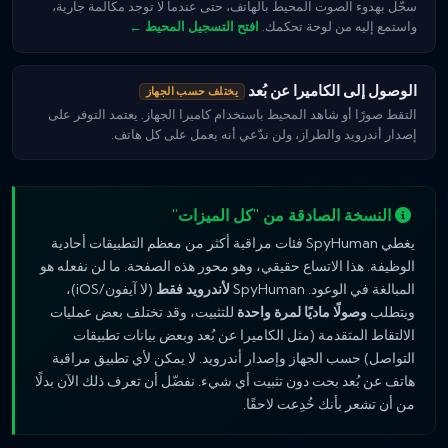
سجّل بهدوء الصوت المحيط بالهاتف، حتى عندما لا توجد مكالمة جارية،
واستمع إليه من لوحة تحكمك.
افتح التسجيل المحيط ←
الوصول إلى الكاميرا عن بُعد
يختلف حسب الجهاز
التقط صورًا أو شاهد المحيط باستخدام كاميرا الجهاز. يعتمد التوفر على
إصدار أندرويد والطراز، ولن ندّعي أنه يعمل على كل هاتف.
النسخة الصادقة من "كل الميزات"
يغطي SpyHuman فئات مراقبة أكثر من معظم التطبيقات أحادية
الوظيفة. هذا الاتساع حقيقي، وهو محور هذه الصفحة. ما لن نفعله هو
المبالغة في الوعود. SpyHuman
لأندرويد فقط
(لا آيفون/iOS)،
ويتطلب
وصولًا ماديًا لمرة واحدة
للتثبيت، وقد تختلف بعض عمليات
الالتقاط المتقدمة (مثل الكاميرا عن بُعد وبعض بيانات تطبيقات
التواصل) حسب الجهاز وإصدار أندرويد. لا يمكن لأي تطبيق مراقبة
هاتف عن بُعد بحت دون تثبيت أي شيء. نفضّل أن تعرف ذلك الآن بدلًا
من أن تشعر بأنك خُدِعت لاحقًا.