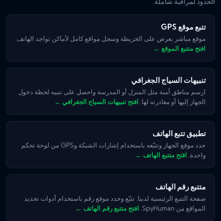
الحدود لمراقبة شاملة.
تتبع موقع GPS
موقع مباشر بعرض على الخريطة وسجل مواقع كامل لأماكن تواجد الهاتف.
افتح متتبع الموقع ←
تنبيهات السياج الجغرافي
ارسم مناطق آمنة مثل المنزل أو المدرسة واحصل على تنبيه لحظة دخول
الجهاز إليها أو مغادرته لها.
افتح تنبيهات السياج الجغرافي ←
تطبيق تتبع الهاتف
حدد موقع الجهاز وتتبّعه باستخدام إشارات الشبكة وGPS من لوحة تحكم
واحدة.
افتح متتبع الهاتف ←
متتبع رقم الهاتف
صفحة التتبع الرئيسية لدينا. تتبّع وحدد موقع رقم باستخدام أدوات تحديد
المواقع من SpyHuman.
افتح متتبع رقم الهاتف ←