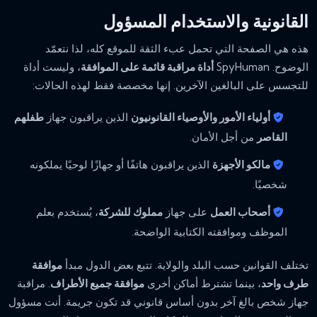
القانونية والاستخدام المسؤول
هذه هي الصفحة التي تحمل عبء الثقة للموقع كله، لذا نتعمّد
الوضوح. SpyHuman
أداة مراقبة قائمة على الموافقة
، وليست أداة
للتجسس على البالغين الآخرين. إنها مخصصة فقط لهذه الحالات:
أولياء الأمور والأوصياء القانونيون
الذين يراقبون جهاز
طفلهم
القاصر
من أجل الأمان.
مالكو الأجهزة
الذين يراقبون هاتفًا أو جهازًا لوحيًا يملكونه
شخصيًا.
أصحاب العمل
على جهاز
مملوك للشركة
، يُستخدم بعلم
الموظف وموافقته الكتابية الواضحة.
تختلف القوانين حسب البلد والولاية. تتبع بعض الدول مبدأ
موافقة
طرف واحد
، بينما تشترط أماكن أخرى
موافقة جميع الأطراف
. مراقبة
جهاز شخص بالغ آخر بدون أساس قانوني قد تكون جريمة. أنت مسؤول