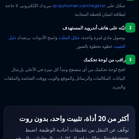
سجّل على
cp.spyhuman.com/register
ببريدك الإلكتروني. لا حاجة
لبطاقة ائتمان للخطة المجانية.
ثبّته على هاتف أندرويد المستهدف
بوصول مادي لمرة واحدة،
حمّل المثبّت
وامنح الأذونات. يرشدك
دليل
التثبيت
خطوة بخطوة بالصور.
راقب من لوحة تحكمك
افتح لوحة تحكمك من أي متصفح وتبدأ كل ميزة في الأعلى بإرسال
البيانات: المكالمات والرسائل والموقع والويب ووقت الشاشة والملفات
والمزيد.
أكثر من 20 أداة، تثبيت واحد، بدون روت
توقّف عن التنقل بين تطبيقات أحادية الوظيفة. اضبط
SpyHuman مجانًا وشاهد المكالمات والمحادثات والموقع