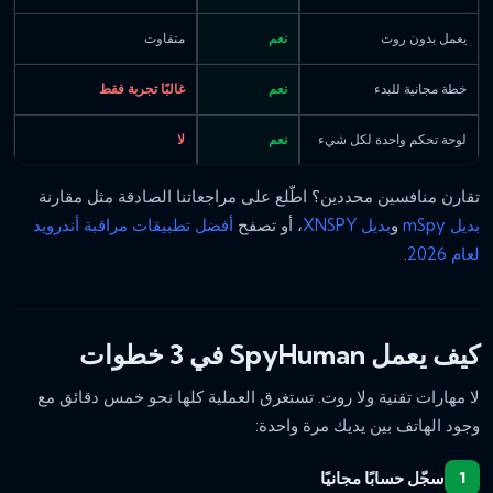
يعمل بدون روت
نعم
متفاوت
خطة مجانية للبدء
نعم
غالبًا تجربة فقط
لوحة تحكم واحدة لكل شيء
نعم
لا
تقارن منافسين محددين؟ اطّلع على مراجعاتنا الصادقة مثل مقارنة
بديل mSpy
و
بديل XNSPY
، أو تصفح
أفضل تطبيقات مراقبة أندرويد
لعام 2026
.
كيف يعمل SpyHuman في 3 خطوات
لا مهارات تقنية ولا روت. تستغرق العملية كلها نحو خمس دقائق مع
وجود الهاتف بين يديك مرة واحدة:
سجّل حسابًا مجانيًا