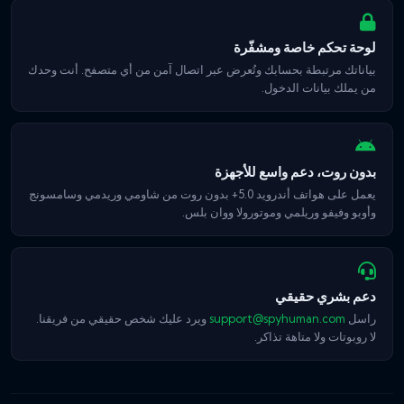
لوحة تحكم خاصة ومشفّرة
بياناتك مرتبطة بحسابك وتُعرض عبر اتصال آمن من أي متصفح. أنت وحدك
من يملك بيانات الدخول.
بدون روت، دعم واسع للأجهزة
يعمل على هواتف أندرويد 5.0+ بدون روت من شاومي وريدمي وسامسونج
وأوبو وفيفو وريلمي وموتورولا ووان بلس.
دعم بشري حقيقي
راسل
support@spyhuman.com
ويرد عليك شخص حقيقي من فريقنا.
لا روبوتات ولا متاهة تذاكر.