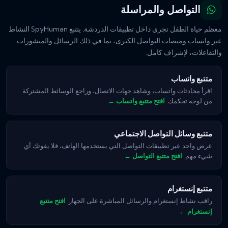
التواصل والمراسلة
معظم حياة الطفل تجري داخل تطبيقات الدردشة. يتتبع SpyHuman النشاط
عبر واتساب ومنصات التواصل الكبرى، بما في ذلك الرسائل والمنشورات
والتفاعلات، لإشراف كامل.
متتبع واتساب
اقرأ محادثات واتساب، وشاهد جهات الاتصال، وراجع الوسائط المشتركة
من لوحة تحكمك.
افتح متتبع واتساب ←
متتبع وسائل التواصل الاجتماعي
عرض واحد عبر تطبيقات التواصل التي يستخدمها الهاتف، فلا يفوتك أي
شيء مهم.
افتح متتبع التواصل ←
متتبع إنستغرام
راقب نشاط إنستغرام والرسائل المباشرة على الجهاز.
افتح متتبع
إنستغرام ←