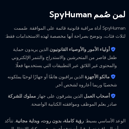
لمن صُمم SpyHuman
SpyHuman أداة مراقبة قانونية قائمة على الموافقة. صُممت
لثلاث فئات، ونوضح بصراحة أنها مخصصة لهذه الاستخدامات فقط:
أولياء الأمور والأوصياء القانونيون
الذين يريدون حماية
طفل قاصر من المتحرشين والاستدراج والتنمر الإلكتروني
والمحتوى غير اللائق عبر التطبيقات التي يستخدمها فعلًا.
مالكو الأجهزة
الذين يراقبون هاتفًا أو جهازًا لوحيًا يملكونه
شخصيًا وربما أعاروه لشخص آخر.
أصحاب العمل
الذين يشرفون على جهاز
مملوك للشركة
صادر بعلم الموظف وموافقته الكتابية الواضحة.
الوعد الأساسي بسيط:
رؤية كاملة، بدون روت، وبداية مجانية.
تتأكد
من أن المراقبة تعمل قبل أن تدفع أي شيء، ويمكنك الانتقال إلى