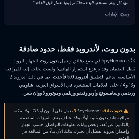
منها كل يوم. تستحق البدء مجانًا لرؤيتها تعمل قبل الدفع."
وصيّ، الإمارات
بدون روت، لأندرويد فقط، حدود صادقة
يُثبَّت SpyHuman في بضع دقائق ويعمل
بدون روت
للجهاز. الروت
يُبطل الضمان وقد يزعزع استقرار الهاتف؛ ولست بحاجة إليه للمراقبة
الأساسية. يدعم التطبيق
أندرويد 5.0 فأحدث
، بما في ذلك أندرويد 12
و13 و14، على العلامات المنتشرة في الأسواق العربية:
شاومي
وريدمي وسامسونج وأوبو وفيفو وريلمي وموتورولا ووان بلس
.
حدود صادقة:
SpyHuman
لا
يعمل على آيفون أو iOS، ولا يمكنه
مراقبة هاتف دون تثبيته أولًا، وقد تختلف بعض الميزات المتقدمة
(الكاميرا عن بُعد، وبعض بيانات تطبيقات التواصل) حسب الجهاز
وإصدار أندرويد. نفضّل أن نخبرك بذلك الآن بدلًا من المبالغة في
الوعود.