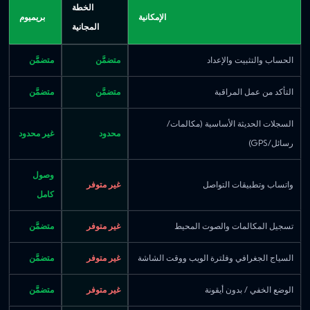
الخطة
الإمكانية
بريميوم
المجانية
الحساب والتثبيت والإعداد
متضمَّن
متضمَّن
التأكد من عمل المراقبة
متضمَّن
متضمَّن
السجلات الحديثة الأساسية (مكالمات/
محدود
غير محدود
رسائل/GPS)
وصول
واتساب وتطبيقات التواصل
غير متوفر
كامل
تسجيل المكالمات والصوت المحيط
غير متوفر
متضمَّن
السياج الجغرافي وفلترة الويب ووقت الشاشة
غير متوفر
متضمَّن
الوضع الخفي / بدون أيقونة
غير متوفر
متضمَّن