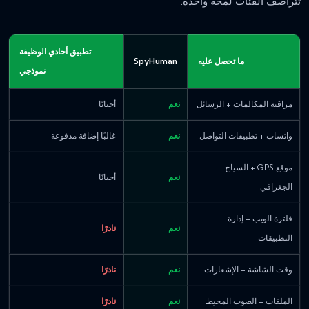
تتراصف الفئات لمحة واحدة.
تطبيق أحادي الوظيفة
ما تحصل عليه
SpyHuman
نموذجي
مراقبة المكالمات + الرسائل
نعم
أحيانًا
واتساب + تطبيقات التواصل
نعم
غالبًا إضافة مدفوعة
موقع GPS + السياج
نعم
أحيانًا
الجغرافي
فلترة الويب + إدارة
نعم
نادرًا
التطبيقات
وقت الشاشة + الإشعارات
نعم
نادرًا
الملفات + الصوت المحيط
نعم
نادرًا