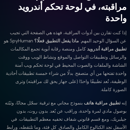
مراقبته، في لوحة تحكم أندرويد
واحدة
إذا كنت تقارن بين أدوات المراقبة، فهذه هي الصفحة التي تجيب
عن السؤال الوحيد المهم:
ماذا يفعل التطبيق فعلًا؟
SpyHuman هو
تطبيق مراقبة أندرويد
كامل ومنصة رقابة أبوية تجمع المكالمات
والرسائل وتطبيقات التواصل والموقع ونشاط الويب ووقت
الشاشة والملفات والصوت المحيط في لوحة تحكم ويب آمنة
واحدة تفتحها من أي متصفح. بدلًا من شراء خمسة تطبيقات أحادية
الوظيفة، تُعد تطبيقًا واحدًا (على جهاز يحق لك مراقبته) وترى
الصورة كاملة.
إنه
تطبيق مراقبة هاتف
بنموذج مجاني مع ترقية: سجّل مجانًا، وثبّته
بوصول مادي لمرة واحدة، وراقب عن بُعد. بدون روت، بدون
جيلبريك، ومع قسم قانوني شفاف تخفيه معظم التطبيقات. في
الأسفل تجد الكتالوج الكامل والصادق. كل فئة، وما تلتقطه، ورابط