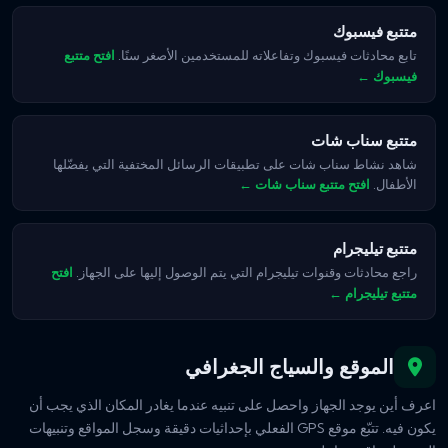
متتبع فيسبوك
تابع محادثات فيسبوك وتفاعلاته للمستخدمين الأصغر سنًا.
افتح متتبع
فيسبوك ←
متتبع سناب شات
شاهد نشاط سناب شات على تطبيقات الرسائل المختفية التي يفضّلها
الأطفال.
افتح متتبع سناب شات ←
متتبع تيليجرام
راجع محادثات وقنوات تيليجرام التي يتم الوصول إليها على الجهاز.
افتح
متتبع تيليجرام ←
الموقع والسياج الجغرافي
اعرف أين يوجد الجهاز واحصل على تنبيه عندما يغادر المكان الذي يجب أن
يكون فيه. تتبّع موقع GPS الفعلي بإحداثيات دقيقة وسجل المواقع وتنبيهات