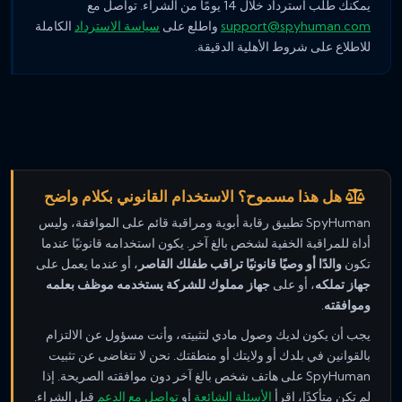
يمكنك طلب استرداد خلال 14 يومًا من الشراء. تواصل مع
support@spyhuman.com
واطلع على
سياسة الاسترداد
الكاملة
للاطلاع على شروط الأهلية الدقيقة.
هل هذا مسموح؟ الاستخدام القانوني بكلام واضح
SpyHuman تطبيق رقابة أبوية ومراقبة قائم على الموافقة، وليس
أداة للمراقبة الخفية لشخص بالغ آخر. يكون استخدامه قانونيًا عندما
تكون
والدًا أو وصيًا قانونيًا تراقب طفلك القاصر
، أو عندما يعمل على
جهاز تملكه
، أو على
جهاز مملوك للشركة يستخدمه موظف بعلمه
وموافقته
.
يجب أن يكون لديك وصول مادي لتثبيته، وأنت مسؤول عن الالتزام
بالقوانين في بلدك أو ولايتك أو منطقتك. نحن لا نتغاضى عن تثبيت
SpyHuman على هاتف شخص بالغ آخر دون موافقته الصريحة. إذا
لم تكن متأكدًا، اقرأ
الأسئلة الشائعة
أو
تواصل مع الدعم
قبل الشراء.