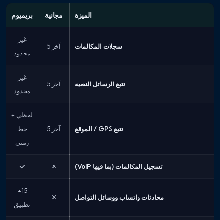
الميزة
مجانية
بريميوم
غير
سجلات المكالمات
آخر 5
محدود
غير
تتبع الرسائل النصية
آخر 5
محدود
لحظي +
تتبع GPS / الموقع
آخر 5
خط
زمني
تسجيل المكالمات (بما فيها VoIP)
15+
محادثات واتساب ووسائل التواصل
تطبيق