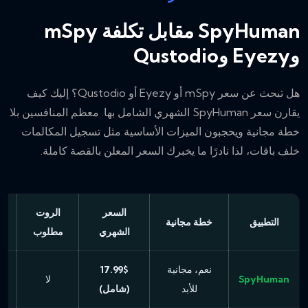
SpyHuman مقابل تكلفة mSpy
وEyezy وQustodio
هل تبحث عن سعر mSpy أو Eyezy أو Qustodio؟ إليك كيف
يقارن سعر SpyHuman الشهري الشامل بها. معظم المنافسين بلا
خطة مجانية ويحجبون الميزات الأساسية مثل تسجيل المكالمات
خلف باقات، لذا نادرًا ما يخبرك السعر المعلن بالقصة كاملة.
السعر
الروت
التطبيق
خطة مجانية
الشهري
مطلوب
ا
نعم، مجانية
17.99$
SpyHuman
لا
للأبد
(شامل)