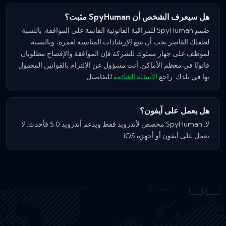
هل سيعرف الشخص أن SpyHuman مثبت؟
صُمم SpyHuman للمراقبة القانونية القائمة على الموافقة. بالنسبة
لطفلك القاصر يجب أن تتبع الإرشادات المناسبة لعمره، وبالنسبة
لموظف على جهاز مملوك للشركة فإن الموافقة والإفصاح مطلوبان
قانونًا في معظم الأماكن. أنت مسؤول عن الالتزام بالقوانين المعمول
بها في بلدك. راجع
الأسئلة الشائعة
للتفاصيل.
هل يعمل على آيفون؟
لا. SpyHuman مخصص لأندرويد فقط ويدعم أندرويد 5.0 فأحدث. لا
يعمل على آيفون أو أجهزة iOS.