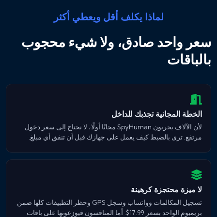
لماذا يكلف أقل ويعطي أكثر
سعر واحد صادق، ولا شيء محجوب
بالباقات
الخطة المجانية تجذبك للداخل
لأن الآلاف يجربون SpyHuman مجانًا أولًا، لا نحتاج إلى سعر دخول
مرتفع. ترى بالضبط كيف يعمل على جهازك قبل أن تنفق أي مبلغ.
لا ميزة محتجزة كرهينة
تسجيل المكالمات وواتساب وسجل GPS وحظر التطبيقات كلها ضمن
بريميوم الواحد بسعر 17.99$. أما المنافسون فيوزعونها على باقات