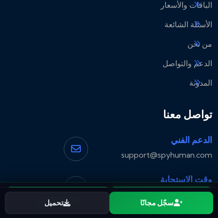
الباقات والأسعار
الأسئلة الشائعة
من نحن
الدعم والتواصل
المدونة
تواصل معنا
الدعم الفني
support@spyhuman.com
وقت الاستجابة
خلال 24 ساعة عبر البريد الإلكتروني
ابدأ مجانًا
حمّل التطبيق
سجّل مجانًا
تحميل