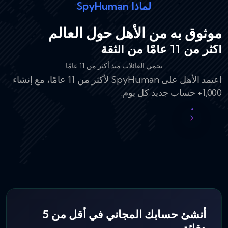
لماذا SpyHuman
موثوق به من الأهل حول العالم
أكثر من 11 عامًا من الثقة
نحمي العائلات منذ أكثر من 11 عامًا
ابدأ بالخطة المجانية وارتقِ فقط إذا احتجت إلى المزيد.
SpyHuman هو التطبيق الأقل استهلاكًا للبطارية في فئته.
اعتمد الأهل على SpyHuman لأكثر من 11 عامًا، مع إنشاء
1,000+ حساب جديد كل يوم.
تتضمن خطط بريميوم استردادًا مشروطًا خلال 14 يومًا.
يعمل بصمت في الخلفية فيبقى الهاتف يدوم طوال اليوم،
ويُثبَّت على أي جهاز أندرويد 5.0 فأحدث في دقائق معدودة،
ولا يحتاج إلى روت أبدًا.
أنشئ حسابك المجاني في أقل من 5