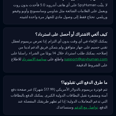
لا. يثبَّت SpyHuman على أي هاتف أندرويد 5.0 فأحدث بدون روت
ويعمل على العلامات الشائعة مثل شاومي وسامسونج وأوبو وفيفو
وريلمي. تحتاج فقط إلى وصول مادي للجهاز مرة واحدة لتثبيته.
كيف ألغي الاشتراك أو أحصل على استرداد؟
يمكنك الإلغاء في أي وقت بدون أي التزام. إذا تعرض بريميوم لعطل
تقني جسيم على جهاز متوافق ولم يتمكن فريق الدعم لدينا من
إصلاحه، يمكنك طلب استرداد خلال 14 يومًا من الشراء. راسلنا على
support@spyhuman.com
واطلع على
سياسة الاسترداد
للاطلاع
على الشروط الدقيقة.
ما طرق الدفع التي تقبلونها؟
تتم فوترة بريميوم بالدولار الأمريكي (17.99$ شهريًا) عبر صفحة دفع
آمنة ومشفرة تقبل البطاقات الدولية الكبرى. يمكنك الدفع بالبطاقات
التي تدعم المعاملات الدولية؛ إذا لم تظهر طريقتك المفضلة عند
الدفع،
تواصل مع الدعم
وسنساعدك.