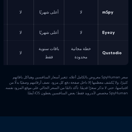
ب
mSpy
لا
أعلى شهريًا
لا
Eyezy
لا
أعلى شهريًا
لا
خطة مجانية
باقات سنوية
Qustodio
لا
محدودة
فقط
سعر SpyHuman معروض بالكامل أعلاه. تتغير أسعار المنافسين وهياكل باقاتهم
كثيرًا، ولا يُكشف معظمها إلا داخل صفحة دفع كل مزود. نصف أرقامهم وصفيًا بدلًا من
اقتباسها، حتى لا نذكر سعرًا قديمًا. تأكد دائمًا من السعر الحالي على موقع المزود نفسه.
SpyHuman مخصص لأندرويد فقط؛ بعض المنافسين يغطون iOS أيضًا.