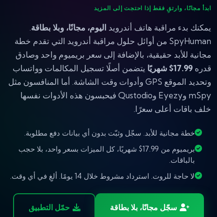
ابدأ مجانًا، وارتقِ فقط إذا احتجت إلى المزيد
يمكنك بدء مراقبة هاتف أندرويد
اليوم، مجانًا، وبلا بطاقة
.
SpyHuman من أوائل حلول مراقبة أندرويد التي تقدم خطة
مجانية للأبد حقيقية، بالإضافة إلى سعر بريميوم واحد وصادق
قدره
17.99$ شهريًا
يتضمن أصلًا تسجيل المكالمات وواتساب
وتحديد الموقع GPS وأدوات وقت الشاشة. أما المنافسون مثل
mSpy وEyezy وQustodio فيحبسون هذه الأدوات نفسها
خلف باقات أعلى سعرًا.
خطة مجانية للأبد. سجّل وثبّت بدون أي بيانات دفع مطلوبة.
بريميوم من 17.99$ شهريًا، كل الميزات بسعر واحد، بلا حجب
بالباقات.
لا حاجة للروت. استرداد مشروط خلال 14 يومًا. ألغِ في أي وقت.
سجّل مجانًا، بلا بطاقة
حمّل التطبيق