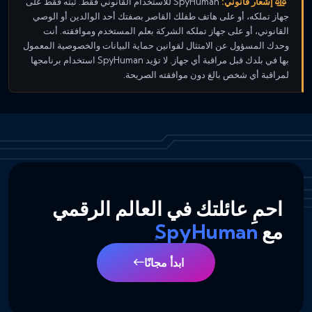
إشعار قانوني:
SpyHuman للاستخدام القانوني فقط. ثبّته فقط على
جهاز تملكه، أو على هاتف طفلك القاصر بصفتك أحد الوالدين أو الوصي
القانوني، أو على جهاز تملكه الشركة بعلم المستخدم وموافقته. أنت
وحدك المسؤول عن الامتثال لقوانين حماية البيانات والخصوصية المعمول
بها في بلدك قبل مراقبة أي جهاز. لا تؤيد SpyHuman استخدام برنامجها
لمراقبة أي شخص بالغ دون موافقته الصريحة.
احمِ عائلتك في العالم الرقمي
مع
SpyHuman
ابدأ مجانًا