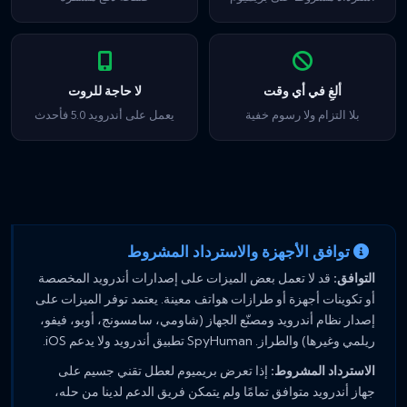
ألغِ في أي وقت
لا حاجة للروت
بلا التزام ولا رسوم خفية
يعمل على أندرويد 5.0 فأحدث
توافق الأجهزة والاسترداد المشروط
التوافق:
قد لا تعمل بعض الميزات على إصدارات أندرويد المخصصة
أو تكوينات أجهزة أو طرازات هواتف معينة. يعتمد توفر الميزات على
إصدار نظام أندرويد ومصنّع الجهاز (شاومي، سامسونج، أوبو، فيفو،
ريلمي وغيرها) والطراز. SpyHuman تطبيق أندرويد ولا يدعم iOS.
الاسترداد المشروط:
إذا تعرض بريميوم لعطل تقني جسيم على
جهاز أندرويد متوافق تمامًا ولم يتمكن فريق الدعم لدينا من حله،