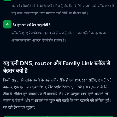
अपना वेब डैशबोर्ड खोलें, वेब फ़िल्टरिंग में जाएँ, और जिन URL या डोमेन को ब्लॉक करना है
उन्हें जोड़ें: एडल्ट साइट, ध्यान भटकाने वाली चीज़ें, जो भी आप चुनें।
डिवाइस पर ब्लॉकिंग लागू होती है
ब्लॉक किए गए पेज फोन पर खुलना बंद हो जाते हैं, और उन तक पहुँचने का हर प्रयास
आपकी ब्राउज़िंग-हिस्ट्री डैशबोर्ड में दिखता है।
यह फ्री DNS, router और Family Link ब्लॉक से
बेहतर क्यों है
किसी साइट को ब्लॉक करने के कई फ्री तरीके हैं: एक router सेटिंग, एक DNS
बदलाव, एक ब्राउज़र एक्सटेंशन, Google Family Link। ये शुरुआत के लिए
ठीक हैं, लेकिन इन सबकी एक ही कमज़ोरी है। एक उत्सुक बच्चा इन्हें आसानी से
चकमा दे देता है, और ये आपको यह कुछ नहीं बताते कि क्या खोलने की कोशिश हुई।
यह रही ईमानदार तुलना: