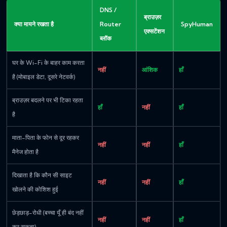
DNS /
ब्राउज़र
क्या मायने रखता है
Router
SpyHuman
एक्सटेंशन
ब्लॉक
घर के Wi-Fi के बाहर काम करता
नहीं
आंशिक
हाँ
है (मोबाइल डेटा, दूसरे नेटवर्क)
ब्राउज़र बदलने पर भी टिका रहता
हाँ
नहीं
हाँ
है
माता-पिता के फोन से दूर रहकर
नहीं
नहीं
हाँ
मैनेज होता है
दिखाता है कि कौन सी साइट
नहीं
नहीं
हाँ
खोलने की कोशिश हुई
छेड़छाड़-रोधी (बच्चा यूँ ही बंद नहीं
नहीं
नहीं
हाँ
कर सकता)