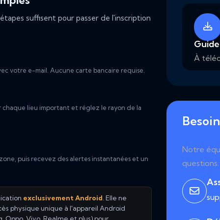
imples
apes suffisent pour passer de l'inscription
Guide 
À téléc
ec votre e-mail. Aucune carte bancaire requise.
 chaque lieu important et réglez le rayon de la
Besoin
Notre équi
 zone, puis recevez des alertes instantanées et un
questions.
Ass
su
ication
exclusivement Android
. Elle ne
ccès physique unique à l'appareil Android
, Oppo, Vivo, Realme et plus) pour