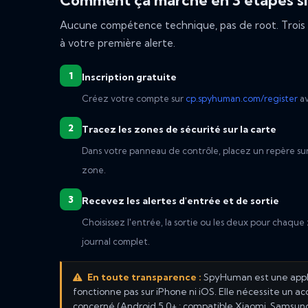
Comment ça marche en 3 étapes s
Aucune compétence technique, pas de root. Trois ét
à votre première alerte.
Inscription gratuite
Créez votre compte sur
cp.spyhuman.com/register
av
Tracez les zones de sécurité sur la carte
Dans votre panneau de contrôle, placez un repère sur
zone.
Recevez les alertes d'entrée et de sortie
Choisissez l'entrée, la sortie ou les deux pour chaque
journal complet.
En toute transparence :
SpyHuman est une appl
fonctionne pas sur iPhone ni iOS. Elle nécessite un a
concerné (Android 5.0+ ; compatible Xiaomi, Samsung