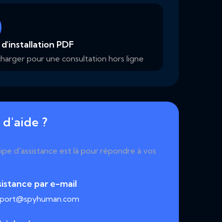
d'installation PDF
harger pour une consultation hors ligne
 d'aide ?
pe d'assistance est là pour répondre à vos
istance par e-mail
pport@spyhuman.com