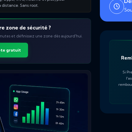
Dél
à distance. Sans root.
Sou
re zone de sécurité ?
nutes et définissez une zone dès aujourd'hui.
te gratuit
Remb
Si Pr
l'a
rembour