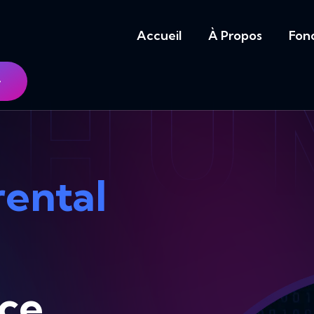
Accueil
À Propos
Fonc
YHU
rental
nce