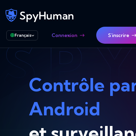
SP
Connexion
S'inscrire
Français
Contrôle pa
Android
et surveilla