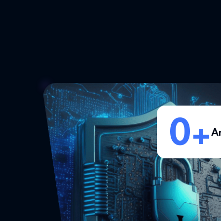
11
+
A