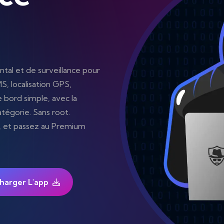
tal et de surveillance pour
S, localisation GPS,
 bord simple, avec la
atégorie. Sans root.
, et passez au Premium
harger L'app