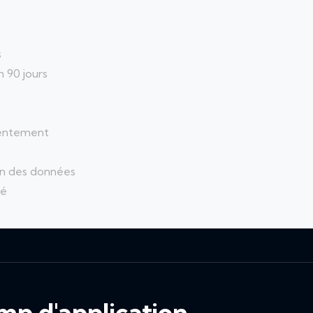
s
 90 jours
sentement
on des données
té
amp d'application