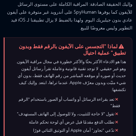
وإليك الحقيقة الصادقة: المراقبة الكاملة على مستوى الرسائل
للآيفون كما يوفرها SpyHuman على أندرويد غير متوفرة على آيفون
عادي بدون جيلبريك اليوم. ولهذا بالضبط لا يزال تطبيقنا لـ iOS قيد
التطوير وليس معروضًا للبيع.
لماذا "التجسس على الآيفون بالرقم فقط وبدون
تطبيق" عملية احتيال
هذا هو الادعاء الأكثر بحثًا والأكثر خطورة في مجال مراقبة الآيفون.
وهو غير حقيقي. لا توجد تقنية قانونية وعاملة تقرأ رسائل آيفون
حديث أو صوره أو موقعه المباشر من رقم الهاتف فقط، بدون أي
شيء مثبّت وبدون معرّف Apple. عندما تراها، ابتعد. وإليك كيف
تكتشفها:
تعد بقراءة الرسائل أو واتساب أو الصور باستخدام "الرقم
فقط"
تقول "لا حاجة للتثبيت، ولا للوصول إلى الهاتف المستهدف"
تطلب الدفع مقدمًا قبل عرض أي لوحة تحكم عاملة
تدّعي "تجاوز" أمان Apple أو التوثيق الثنائي فورًا