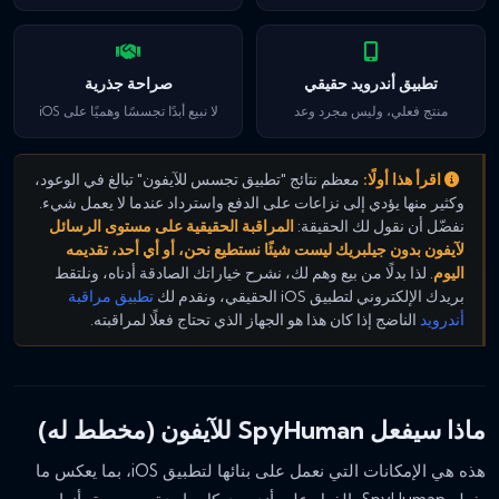
تطبيق أندرويد حقيقي
صراحة جذرية
منتج فعلي، وليس مجرد وعد
لا نبيع أبدًا تجسسًا وهميًا على iOS
اقرأ هذا أولًا:
معظم نتائج "تطبيق تجسس للآيفون" تبالغ في الوعود،
وكثير منها يؤدي إلى نزاعات على الدفع واسترداد عندما لا يعمل شيء.
نفضّل أن نقول لك الحقيقة:
المراقبة الحقيقية على مستوى الرسائل
لآيفون بدون جيلبريك ليست شيئًا نستطيع نحن، أو أي أحد، تقديمه
اليوم
. لذا بدلًا من بيع وهم لك، نشرح خياراتك الصادقة أدناه، ونلتقط
بريدك الإلكتروني لتطبيق iOS الحقيقي، ونقدم لك
تطبيق مراقبة
أندرويد
الناضج إذا كان هذا هو الجهاز الذي تحتاج فعلًا لمراقبته.
ماذا سيفعل SpyHuman للآيفون (مخطط له)
هذه هي الإمكانات التي نعمل على بنائها لتطبيق iOS، بما يعكس ما