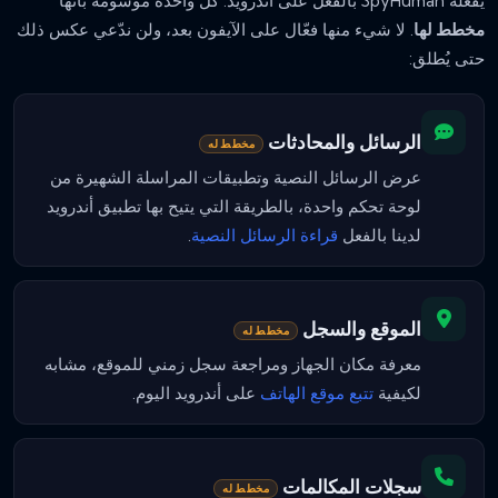
يفعله SpyHuman بالفعل على أندرويد. كل واحدة موسومة بأنها
مخطط لها
. لا شيء منها فعّال على الآيفون بعد، ولن ندّعي عكس ذلك
حتى يُطلق:
الرسائل والمحادثات
مخطط له
عرض الرسائل النصية وتطبيقات المراسلة الشهيرة من
لوحة تحكم واحدة، بالطريقة التي يتيح بها تطبيق أندرويد
لدينا بالفعل
قراءة الرسائل النصية
.
الموقع والسجل
مخطط له
معرفة مكان الجهاز ومراجعة سجل زمني للموقع، مشابه
لكيفية
تتبع موقع الهاتف
على أندرويد اليوم.
سجلات المكالمات
مخطط له