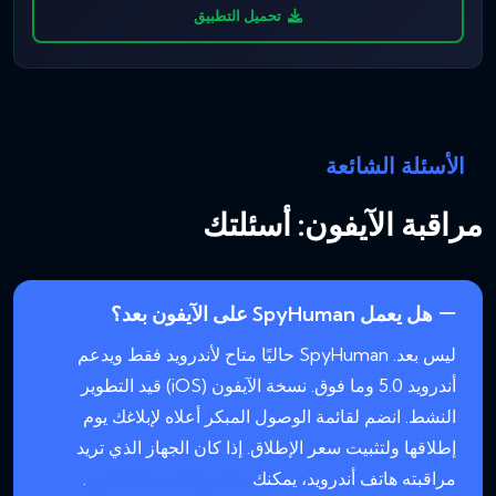
تحميل التطبيق
الأسئلة الشائعة
مراقبة الآيفون: أسئلتك
هل يعمل SpyHuman على الآيفون بعد؟
ليس بعد. SpyHuman حاليًا متاح لأندرويد فقط ويدعم
أندرويد 5.0 وما فوق. نسخة الآيفون (iOS) قيد التطوير
النشط. انضم لقائمة الوصول المبكر أعلاه لإبلاغك يوم
إطلاقها ولتثبيت سعر الإطلاق. إذا كان الجهاز الذي تريد
مراقبته هاتف أندرويد، يمكنك
بدء مراقبته مجانًا اليوم
.