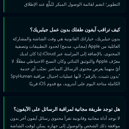
التطوير؛ انضم لقائمة الوصول المبكر لتُبلَّغ عند الإطلاق.
كيف تراقب آيفون طفلك بدون عمل جيلبريك؟
بدون جيلبريك، خياراتك القانونية هي وقت الشاشة والمشاركة
العائلية من Apple (مجاني، مدمج) لحدود التطبيقات وتصفية
المحتوى، بالإضافة إلى المزامنة عبر iCloud إذا كان لديك
معرّف Apple والتوثيق الثنائي وكان النسخ الاحتياطي مفعّلًا. لا
أيّ منهما يعرض محتوى الرسائل المباشر. تجنّب أي خدمة
"بدون تثبيت، بالرقم"، لأنها عمليات احتيال. مراقبة SpyHuman
الكاملة متاحة اليوم على أندرويد، مع قدوم iOS قريبًا.
هل توجد طريقة مجانية لمراقبة الرسائل على الآيفون؟
لا توجد أداة مجانية وقانونية تقرأ محتوى رسائل آيفون آخر بدون
موافقة ذلك الشخص والوصول إلى جهازه. يمكن لوقت الشاشة