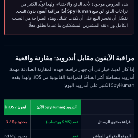
هذه العروض موجودة لأخذ الدفع والاختفاء، ولهذا تولّد الكثير من
نزاعات الدفع.
لن يبيع SpyHuman أبدًا مراقبة آيفون بدون تثبيت.
نفضّل أن نخسر البيع على أن نكذب عليك، وهذه الصراحة هي السبب
الكامل وراء ثقة المشترين المتشككين بنا عندما نطلق فعلًا.
مراقبة الآيفون مقابل أندرويد: مقارنة واقعية
إذا كان لديك خيار في أي جهاز تراقبه، فهذه المقارنة الصادقة مهمة.
أندرويد ببساطة أكثر انفتاحًا للمراقبة القانونية من iOS، ولهذا يقدم
SpyHuman الكثير على أندرويد اليوم:
أندرويد (SpyHuman الآن)
آيفون / iOS (اليوم)
قراءة محتوى الرسائل
نعم (SMS وواتساب)
محدود جدًا / لا
الموقع الجغرافي المباشر
نعم
محدود (Find My / المشاركة العائلية)