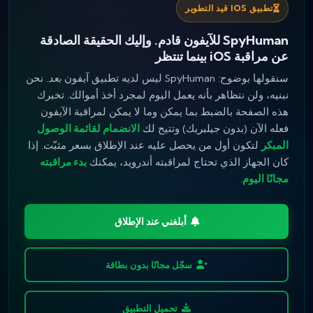
تطبيق IOS قيد التطوير
SpyHuman للآيفون قادم. وإليك الحقيقة الصادقة
عن مراقبة iOS بينما تنتظر
سنقولها بوضوح: SpyHuman ليس لديه تطبيق آيفون
بعد
. نحن
نبنيه، ولن نتظاهر بأنه يعمل اليوم لمجرد أخذ أموالك. تخبرك
هذه الصفحة بالضبط بما يمكن وما لا يمكن لمراقبة الآيفون
فعله الآن (بدون جيلبريك) وتتيح لك
الانضمام لقائمة الوصول
المبكر
لتكون أول من يحصل عليه عند الإطلاق بسعر مثبّت. إذا
كان الجهاز الذي تحتاج لمراقبته أندرويد، يمكنك
بدء مراقبته
مجانًا اليوم
.
أبلغني عند الإطلاق
سجّل مجانًا بدون بطاقة
تحميل التطبيق