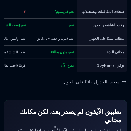
سجلات المكالمات وتسجيلاتها
نعم (بريميوم)
لا
وقت الشاشة والحدود
نعم
نعم (وقت الشاشة من e
يتطلب تثبيتًا على الجهاز
نعم (مرة واحدة، ~5 دقائق)
نعم، وليس "بالرقم 
مجاني للبدء
نعم، بدون بطاقة
وقت الشاشة مجاني
توفر SpyHuman
متاح الآن
قريبًا (انضم لقائمة 
اسحب الجدول جانبًا على الجوال.
تطبيق الآيفون لم يصدر بعد، لكن مكانك
مجاني
انضم لقائمة الوصول المبكر الآن لتُبلَّغ عند الإطلاق وتثبّت