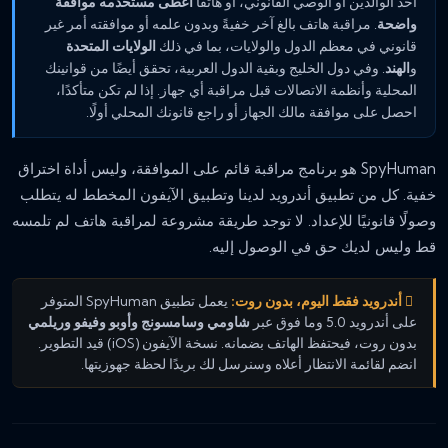
أحد الوالدين أو الوصي القانوني، أو هاتفًا
أعطى مستخدمه موافقة
واضحة
. مراقبة هاتف بالغ آخر خفيةً وبدون علمه أو موافقته أمر غير
قانوني في معظم الدول والولايات، بما في ذلك
الولايات المتحدة
و
الهند
. وفي دول الخليج وبقية الدول العربية، تحقق أيضًا من قوانينك
المحلية وأنظمة الاتصالات قبل مراقبة أي جهاز. إذا لم تكن متأكدًا،
احصل على موافقة مالك الجهاز أو راجع قانونك المحلي أولًا.
SpyHuman هو برنامج مراقبة قائم على الموافقة، وليس أداة اختراق
خفية. كل من تطبيق أندرويد لدينا وتطبيق الآيفون المخطط له يتطلب
وصولًا قانونيًا للإعداد. لا توجد طريقة مشروعة لمراقبة هاتف لم تلمسه
قط وليس لديك حق في الوصول إليه.
أندرويد فقط اليوم، بدون روت:
يعمل تطبيق SpyHuman المتوفر
على أندرويد 5.0 وما فوق عبر
شاومي وسامسونج وأوبو وفيفو وريلمي
بدون روت، فيحتفظ الهاتف بضمانه. نسخة الآيفون (iOS) قيد التطوير.
انضم لقائمة الانتظار أعلاه وسنرسل لك بريدًا لحظة جهوزيتها.