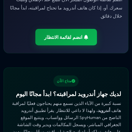
سعرك. أو، إذا كان هاتف أندرويد ما تحتاج لمراقبته، ابدأ مجانًا
خلال دقائق.
انضم لقائمة الانتظار
متاح الآن
لديك جهاز أندرويد لمراقبته؟ ابدأ مجانًا اليوم
نسبة كبيرة من الآباء الذين نسمع منهم يحتاجون فعليًا لمراقبة
هاتف
أندرويد
، ولهذا لا داعي للانتظار. يقرأ تطبيق أندرويد
الناضج من SpyHuman الرسائل وواتساب، ويتتبع الموقع
الجغرافي المباشر، ويسجل المكالمات ويدير وقت الشاشة
على هاتف تملكه أو لديك صلاحية لمراقبته. سجّل مجانًا، بدون