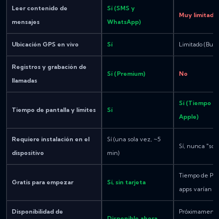
Leer contenido de
Sí (SMS y
Muy limitado 
mensajes
WhatsApp)
Ubicación GPS en vivo
Sí
Limitado (Busc
Registros y grabación de
Sí (Premium)
No
llamadas
Sí (Tiempo de
Tiempo de pantalla y límites
Sí
Apple)
Requiere instalación en el
Sí (una sola vez, ~5
Sí, nunca "sol
dispositivo
min)
Tiempo de Pant
Gratis para empezar
Sí, sin tarjeta
apps varían
Disponibilidad de
Próximamente 
Disponible ahora