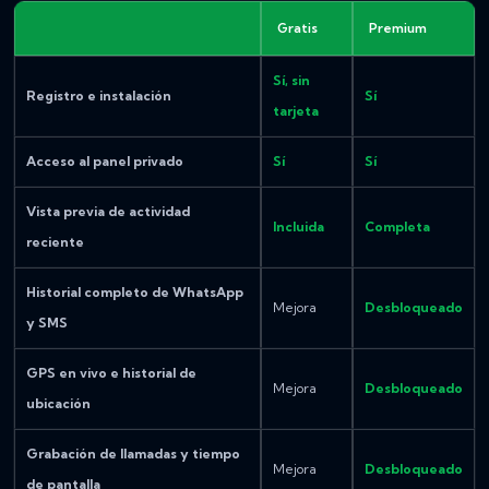
Gratis
Premium
Sí, sin
Registro e instalación
Sí
tarjeta
Acceso al panel privado
Sí
Sí
Vista previa de actividad
Incluida
Completa
reciente
Historial completo de WhatsApp
Mejora
Desbloqueado
y SMS
GPS en vivo e historial de
Mejora
Desbloqueado
ubicación
Grabación de llamadas y tiempo
Mejora
Desbloqueado
de pantalla