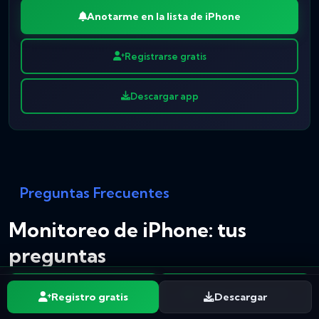
Anotarme en la lista de iPhone
Registrarse gratis
Descargar app
Preguntas Frecuentes
Monitoreo de iPhone: tus
preguntas
Anotarme
Gratis en Android
Registro gratis
Descargar
¿SpyHuman ya funciona en iPhone?