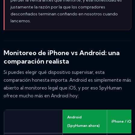
perder la venta antes que mentirte, y esa honestidad es
justamente la razón por la que los compradores
desconfiados terminan confiando en nosotros cuando
lancemos.
Monitoreo de iPhone vs Android: una
comparación realista
Si puedes elegir qué dispositivo supervisar, esta
comparación honesta importa. Android es simplemente más
abierto al monitoreo legal que iOS, y por eso SpyHuman
ofrece mucho más en Android hoy:
Android
iPhone / iOS 
(SpyHuman ahora)