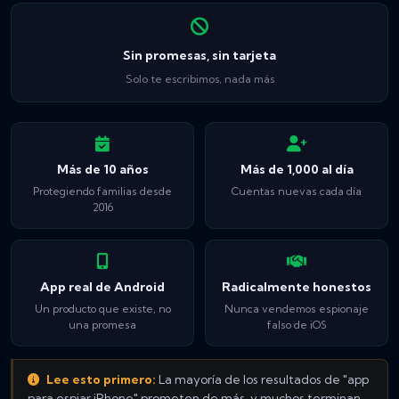
Sin promesas, sin tarjeta
Solo te escribimos, nada más
Más de 10 años
Más de 1,000 al día
Protegiendo familias desde
Cuentas nuevas cada día
2016
App real de Android
Radicalmente honestos
Un producto que existe, no
Nunca vendemos espionaje
una promesa
falso de iOS
Lee esto primero:
La mayoría de los resultados de "app
para espiar iPhone" prometen de más, y muchos terminan