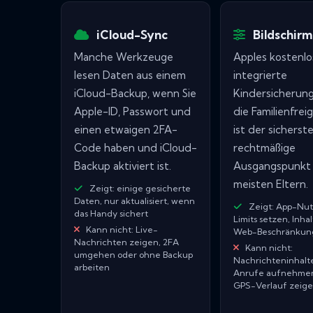
iCloud-Sync
Bildschirm
Manche Werkzeuge
Apples kostenlo
lesen Daten aus einem
integrierte
iCloud-Backup, wenn Sie
Kindersicherun
Apple-ID, Passwort und
die Familienfrei
einen etwaigen 2FA-
ist der sicherste,
Code haben und iCloud-
rechtmäßige
Backup aktiviert ist.
Ausgangspunkt 
meisten Eltern.
Zeigt: einige gesicherte
Daten, nur aktualisiert, wenn
Zeigt: App-Nu
das Handy sichert
Limits setzen, Inhal
Kann nicht: Live-
Web-Beschränkun
Nachrichten zeigen, 2FA
Kann nicht:
umgehen oder ohne Backup
Nachrichteninhalte
arbeiten
Anrufe aufnehme
GPS-Verlauf zeig