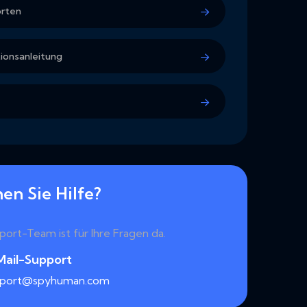
orten
tionsanleitung
en Sie Hilfe?
ort-Team ist für Ihre Fragen da.
Mail-Support
pport@spyhuman.com