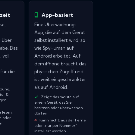
zeit
App-basiert
se,
Eine Überwachungs-
App, die auf dem Gerät
g über
selbst installiert wird, so
gabe. Das
wie SpyHuman auf
 voll
Android arbeitet. Auf
dem iPhone braucht das
für die
physischen Zugriff und
ist weit eingeschränkter
als auf Android.
tzung,
ts- &
Zeigt: das meiste auf
gen
einem Gerät, das Sie
besitzen oder überwachen
 lesen,
dürfen
n oder
Kann nicht: aus der Ferne
en
oder „nur per Nummer“
installiert werden