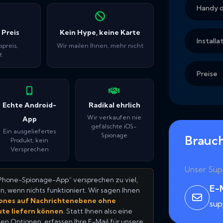
Handy 
 Preis
Kein Hype, keine Karte
Installa
spreis,
Wir mailen Ihnen, mehr nicht
t
Preise
Echte Android-
Radikal ehrlich
Wir verkaufen nie
App
gefälschte iOS-
Ein ausgeliefertes
Spionage
Brauch
Produkt, kein
Versprechen
Unser Supp
iPhone-Spionage-App“ versprechen zu viel,
E-
 wenn nichts funktioniert. Wir sagen Ihnen
ones auf Nachrichtenebene ohne
su
eute liefern können
. Statt Ihnen also eine
hen Optionen, erfassen Ihre E-Mail für unsere