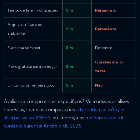
Tempo de tela + notificações
Sim
Raramente
Arquivos + áudio do
Sim
Raramente
ambiente
Funciona sem root
Sim
Depende
Geralmente só
Plano gratuito para começar
Sim
teste
Um único painel para tudo
Sim
Não
Avaliando concorrentes específicos? Veja nossas análises
honestas, como as comparações
alternativa ao mSpy
e
alternativa ao XNSPY
, ou conheça os
melhores apps de
controle parental Android de 2026
.