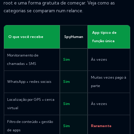
root e uma forma gratuita de começar. Veja como as
categorias se comparam num relance.
App típico de
O que você recebe
SpyHuman
função única
Monitoramento de
Sim
Às vezes
chamadas + SMS
Muitas vezes pago à
WhatsApp + redes sociais
Sim
parte
Localização por GPS + cerca
Sim
Às vezes
virtual
Filtro de conteúdo + gestão
Sim
Raramente
de apps