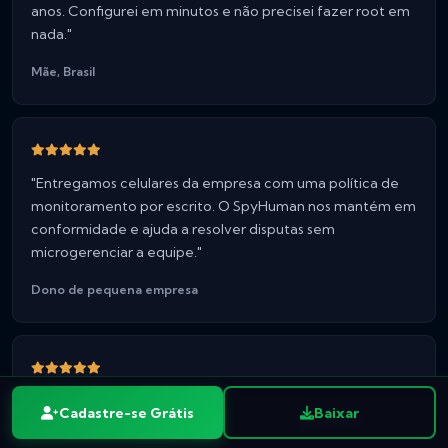
anos. Configurei em minutos e não precisei fazer root em
nada."
Mãe, Brasil
"Entregamos celulares da empresa com uma política de
monitoramento por escrito. O SpyHuman nos mantém em
conformidade e ajuda a resolver disputas sem
microgerenciar a equipe."
Dono de pequena empresa
"O que mais gostei foi a honestidade. Eles dizem que é só
Cadastre-se Grátis
Baixar
Registrar grátis
Baixar
para Android e o que precisa do celular na mão. Sem falsas
promessas, e simplesmente funcionou."