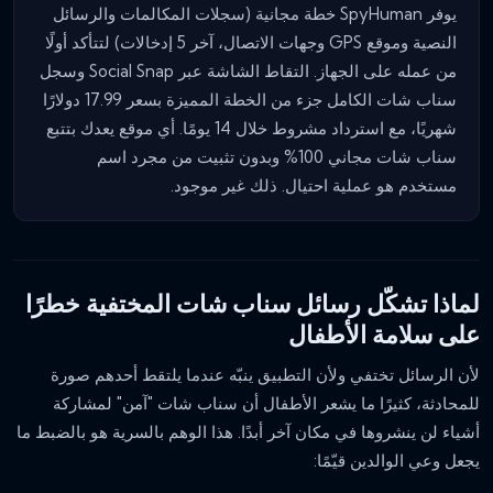
يوفر SpyHuman خطة مجانية (سجلات المكالمات والرسائل
النصية وموقع GPS وجهات الاتصال، آخر 5 إدخالات) لتتأكد أولًا
من عمله على الجهاز. التقاط الشاشة عبر Social Snap وسجل
سناب شات الكامل جزء من الخطة المميزة بسعر 17.99 دولارًا
شهريًا، مع استرداد مشروط خلال 14 يومًا. أي موقع يعدك بتتبع
سناب شات مجاني 100% وبدون تثبيت من مجرد اسم
مستخدم هو عملية احتيال. ذلك غير موجود.
لماذا تشكّل رسائل سناب شات المختفية خطرًا
على سلامة الأطفال
لأن الرسائل تختفي ولأن التطبيق ينبّه عندما يلتقط أحدهم صورة
للمحادثة، كثيرًا ما يشعر الأطفال أن سناب شات "آمن" لمشاركة
أشياء لن ينشروها في مكان آخر أبدًا. هذا الوهم بالسرية هو بالضبط ما
يجعل وعي الوالدين قيّمًا: