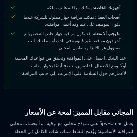
أجهزتك الخاصة:
يمكنك مراقبة هاتف تملكه.
أصحاب العمل:
يمكنك مراقبة جهاز مملوك للشركة عندما
يكون الموظف على علم وقد أعطى موافقته.
ما يجب ألا تفعله:
قد تكون مراقبة جهاز خاص لشخص بالغ
آخر دون موافقته غير قانونية في بلدك أو منطقتك. أنت
مسؤول عن الالتزام بالقانون المحلي.
عند الشك، احصل على الموافقة وتحقق من قواعدك المحلية
أولًا. ومع الأطفال القاصرين، ننصح أيضًا بحوار مناسب
لأعمارهم حول السلامة على الإنترنت إلى جانب المراقبة.
المجاني مقابل المميز: لمحة عن الأسعار
يعمل SpyHuman على نموذج مجاني مع ترقية. ابدأ بحساب مجاني
للمراقبة الأساسية؛ ويُفتح التقاط سناب شات الكامل في الخطة