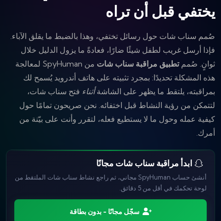
يختفي قبل أن تراه
صُمم سناب شات حول رسائل تختفي، وهذا بالضبط ما يقلق الآباء.
فإذا أرسل غريب لطفل شيئًا ضارًا، فعادةً ما يزول الدليل خلال
ثوانٍ. صُمم
تطبيق مراقبة سناب شات
من SpyHuman لمعالجة
هذه المشكلة تحديدًا: بمجرد تثبيته على هاتف أندرويد يُسمح لك
بمراقبته، يلتقط ما يظهر على الشاشة
أثناء
فتح سناب شات،
لتتمكن من رؤية النشاط قبل اختفائه. نحن صريحون تمامًا حول
كيفية عمله وحول ما لا يستطيع فعله، لتقرر وأنت على بيّنة من
أمرك.
ابدأ مراقبة سناب شات مجانًا
أنشئ حساب SpyHuman مجاني، ثم راجع نشاط سناب شات الملتقط من
لوحة تحكمك في أقل من 5 دقائق.
سجّل مجانًا - بدون بطاقة