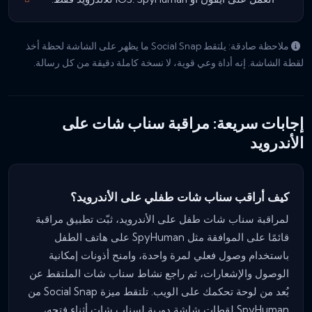
ملاحظة صادقة: يلتقط Social Snap ما يظهر على الشاشة لحظة أخذ
لقطة الشاشة. إنه أداة وعي قوية، لا نسخة كاملة دقيقة من كل رسالة.
إجابات سريعة: مراقبة سناب شات على
الأندرويد
كيف أراقب سناب شات طفلي على الأندرويد؟
لمراقبة سناب شات طفل على الأندرويد، ثبّت تطبيق مراقبة
قائمًا على الموافقة مثل SpyHuman على هاتف الطفل
باستخدام وصول فعلي لمرة واحدة، وامنح أذونات إمكانية
الوصول والإشعارات، ثم راجع نشاط سناب شات الملتقط عن
بُعد من لوحة تحكمك على الويب. تلتقط ميزة Social Snap من
SpyHuman لقطات شاشة دورية لسناب شات أثناء فتحه،