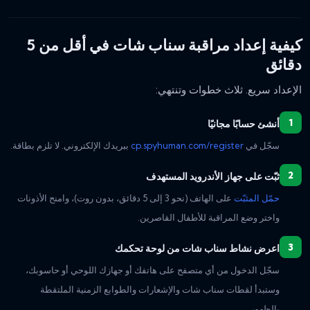
كيفية إعداد مراقبة سناب شات في أقل من 5
دقائق
الإعداد سريع. ثلاث خطوات وتنتهي:
أنشئ حسابًا مجانيًا
سجّل في
cp.spyhuman.com/register
ببريدك الإلكتروني. لا تلزم بطاقة.
ثبّت على جهاز الأندرويد المستهدف
حمّل المثبّت
على الهاتف (نحو 3 إلى 5 دقائق، بدون روت)، وامنح الأذونات
واختر وضع المراقبة للأطفال القاصرين.
اعرض نشاط سناب شات من لوحة تحكمك
سجّل الدخول من أي متصفح على هاتفك أو جهازك اللوحي أو حاسوبك،
وستبدأ لقطات سناب شات والإشعارات والطوابع الزمنية الملتقطة
بالظهور.