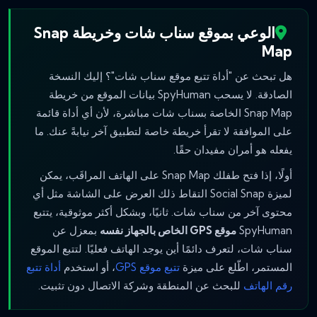
الوعي بموقع سناب شات وخريطة Snap
Map
هل تبحث عن "أداة تتبع موقع سناب شات"؟ إليك النسخة
الصادقة. لا يسحب SpyHuman بيانات الموقع من خريطة
Snap Map الخاصة بسناب شات مباشرة، لأن أي أداة قائمة
على الموافقة لا تقرأ خريطة خاصة لتطبيق آخر نيابةً عنك. ما
يفعله هو أمران مفيدان حقًا.
أولًا، إذا فتح طفلك Snap Map على الهاتف المراقَب، يمكن
لميزة Social Snap التقاط ذلك العرض على الشاشة مثل أي
محتوى آخر من سناب شات. ثانيًا، وبشكل أكثر موثوقية، يتتبع
SpyHuman
موقع GPS الخاص بالجهاز نفسه
بمعزل عن
سناب شات، لتعرف دائمًا أين يوجد الهاتف فعليًا. لتتبع الموقع
المستمر، اطّلع على ميزة
تتبع موقع GPS
، أو استخدم
أداة تتبع
رقم الهاتف
للبحث عن المنطقة وشركة الاتصال دون تثبيت.