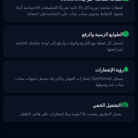
لقطات شاشة دورية (كل 30 ثانية تقريبًا) للتطبيقات الاجتماعية أثناء
فتحها، لالتقاط محتوى سناب شات على الشاشة قبل اختفائه.
الطوابع الزمنية والرفع
تُسجل كل لقطة مع التاريخ والوقت وتُرفع إلى لوحة تحكمك الخاصة
لمراجعتها.
رؤية الإشعارات
يسجل SpyHuman إشعارات الجهاز، والتي قد تشمل تنبيهات سناب
شات عند وصولها.
التشغيل الخفي
يعمل التطبيق بصمت بلا أيقونة وبلا إشعارات على هاتف الطفل.