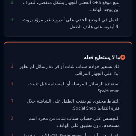
تتبع موقع GPS الفعلي للجهاز بشكل منفصل، لتعرف
أين يوجد الهاتف.
العمل في الوضع الخفي على أندرويد غير مزوّد بروت،
بلا أيقونة على هاتف الطفل.
ما لا يستطيع فعله
فك تشفير خوادم سناب شات أو قراءة رسائل لم تظهر
أبدًا على الجهاز المراقَب.
استعادة الرسائل المرسلة أو المستلمة قبل تثبيت
SpyHuman.
التقاط محتوى لم يفتحه الطفل على الشاشة خلال
فترة التقاط Social Snap.
التجسس على حساب سناب شات من مجرد اسم
مستخدم، دون تطبيق على الهاتف.
العمل على آيفون أو iOS. SpyHuman للأندرويد فقط.