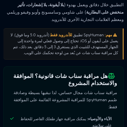
التطبيق خلال دقائق ويعمل بهدوء (
بلا أيقونة، بلا إشعارات، تأثير
منخفض على البطارية
) على شاومي وسامسونج وأوبو وفيفو وريلمي
ومعظم العلامات التجارية الأخرى للأندرويد.
مهم:
SpyHuman تطبيق
للأندرويد فقط
(أندرويد 5.0 وما فوق). لا
يعمل على آيفون أو iOS. تحتاج إلى وصول فعلي لمرة واحدة إلى
الجهاز المستهدف للتثبيت الذي يستغرق 3 إلى 5 دقائق. بعد ذلك، تتم
كل مراقبة سناب شات عن بُعد من لوحة تحكمك على الويب.
هل مراقبة سناب شات قانونية؟ الموافقة
والاستخدام المشروع
مراقبة سناب شات مجال حساس، لذا نبقيها بسيطة وصادقة.
صُمم SpyHuman للمراقبة المشروعة القائمة على الموافقة
فقط:
الآباء والأوصياء:
يمكنك مراقبة جهاز طفلك القاصر للحفاظ
على سلامته.