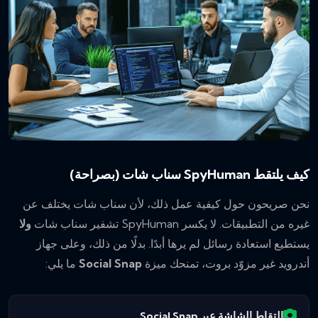
كيف يلتقط SpyHuman سناب شات (بصراحة)
نحن صريحون حول كيفية عمل ذلك، لأن سناب شات يختلف عن
غيره من التطبيقات. لا يكسر SpyHuman تشفير سناب شات
ولا
يستطيع استعادة رسائل لم يرها أبدًا. بدلًا من ذلك، وعلى جهاز
أندرويد غير مزوّد بروت، تمنحك ميزة
Social Snap
ما يلي:
التقاط الشاشة عبر Social Snap