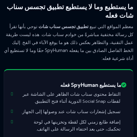
ما يستطيع وما لا يستطيع تطبيق تجسس سناب
شات فعله
معظم المواقع التي تبيع
تطبيق تجسس سناب شات
توحي بأنها تقرأ
كل رسالة مختفية مباشرةً من خوادم سناب شات. هذه ليست طريقة
عمل التقنية، والتظاهر بعكس ذلك هو ما يوقع الآباء في الفخ. إليك
الخط الفاصل الصادق بين ما يفعله SpyHuman حقًا وما لا تستطيع أي
أداة شرعية فعله:
ما يستطيع SpyHuman فعله
التقاط محتوى سناب شات الظاهر على الشاشة عبر
لقطات Social Snap الدورية أثناء فتح التطبيق.
تسجيل إشعارات سناب شات عند وصولها إلى الجهاز.
إضافة طابع زمني لكل لقطة وتخزينها في لوحة
تحكمك، حتى بعد اختفاء الرسالة على الهاتف.