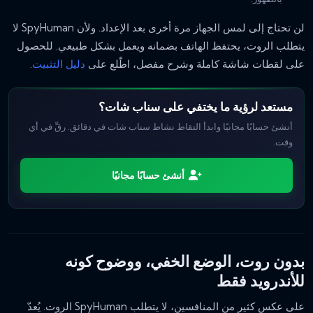
لن تحتاج إلى لمس الجهاز مرة أخرى بعد الإعداد. ولأن SpyHuman لا
يتطلب الروت، يحتفظ الهاتف بضمانه ويعمل بشكل طبيعي. للحصول
على لقطات شاشة كاملة وشرح مفصل، اطّلع على
دليل التثبيت
.
مستعد لرؤية ما يختفي على سناب شات؟
أنشئ حسابًا مجانيًا وابدأ التقاط نشاط سناب شات في دقائق. رقِّ في أي
وقت.
أنشئ حسابًا مجانيًا
بدون روت، الوضع الخفي، ووضوح كونه
للأندرويد فقط
على عكس كثير من المنافسين، لا يتطلب SpyHuman الروت. يُعدّ