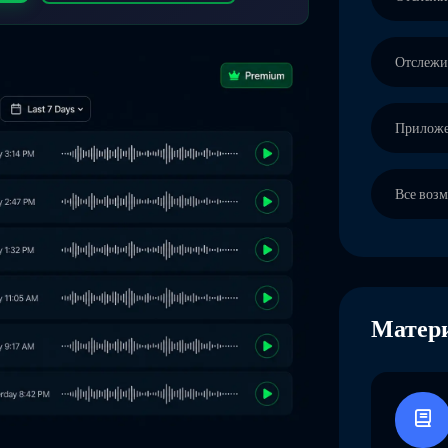
Отслеж
Приложе
Все воз
Матери