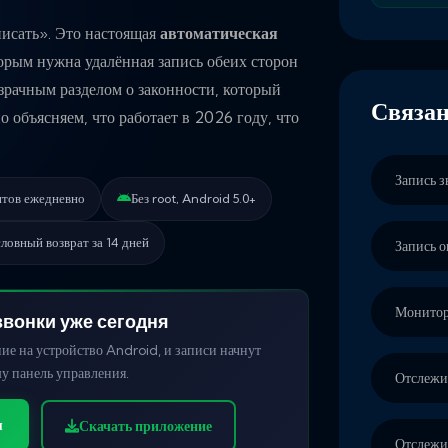
писать». Это настоящая
автоматическая
торым нужна удалённая запись обеих сторон
зрачным разделом о законности, который
Связа
объясняем, что работает в 2026 году, что
Запись 
нтов ежедневно
Без root, Android 5.0+
ловный возврат за 14 дней
Запись 
Монитор
вонки уже сегодня
ие на устройство Android, и записи начнут
у панель управления.
Отслежи
ы
Скачать приложение
Отслежи