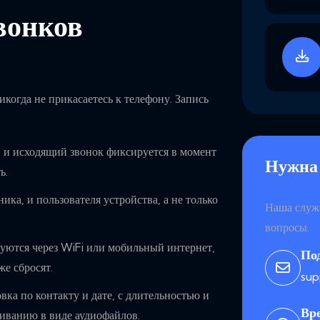
звонков
когда не прикасаетесь к телефону. Запись
и исходящий звонок фиксируется в момент
Нужна
ь.
ка, и пользователя устройства, а не только
Наша служб
вопросы.
ются через WiFi или мобильный интернет,
По
же сбросят.
su
ка по контакту и дате, с длительностью и
Вр
иванию в виде аудиофайлов.