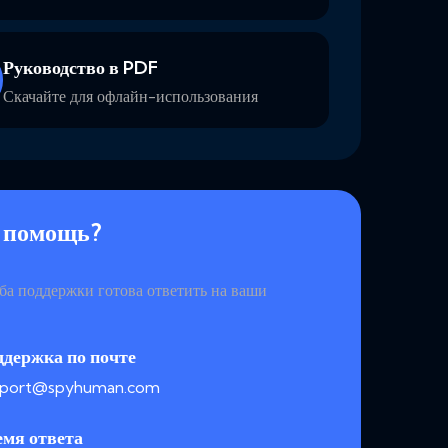
Руководство в PDF
Скачайте для офлайн-использования
 помощь?
а поддержки готова ответить на ваши
ддержка по почте
pport@spyhuman.com
емя ответа