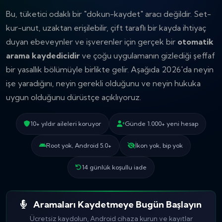
Bu, tüketici odaklı bir "dokun-kaydet" aracı değildir. Set-
kur-unut, uzaktan erişilebilir, çift taraflı bir kayda ihtiyaç
duyan ebeveynler ve işverenler için gerçek bir
otomatik
arama kaydedicidir
ve çoğu uygulamanın gizlediği şeffaf
bir yasallık bölümüyle birlikte gelir. Aşağıda 2026'da neyin
işe yaradığını, neyin gerekli olduğunu ve neyin hukuka
uygun olduğunu dürüstçe açıklıyoruz.
10+ yıldır aileleri koruyor
Günde 1.000+ yeni hesap
Root yok, Android 5.0+
İkon yok, bip yok
14 günlük koşullu iade
Aramaları Kaydetmeye Bugün Başlayın
Ücretsiz kaydolun, Android cihaza kurun ve kayıtlar