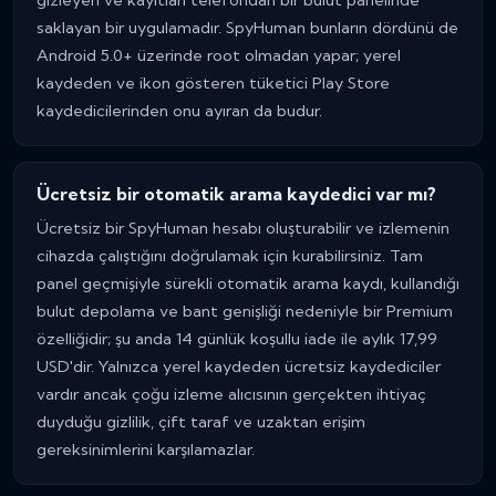
gizleyen ve kayıtları telefondan bir bulut panelinde
saklayan bir uygulamadır. SpyHuman bunların dördünü de
Android 5.0+ üzerinde root olmadan yapar; yerel
kaydeden ve ikon gösteren tüketici Play Store
kaydedicilerinden onu ayıran da budur.
Ücretsiz bir otomatik arama kaydedici var mı?
Ücretsiz bir SpyHuman hesabı oluşturabilir ve izlemenin
cihazda çalıştığını doğrulamak için kurabilirsiniz. Tam
panel geçmişiyle sürekli otomatik arama kaydı, kullandığı
bulut depolama ve bant genişliği nedeniyle bir Premium
özelliğidir; şu anda 14 günlük koşullu iade ile aylık 17,99
USD'dir. Yalnızca yerel kaydeden ücretsiz kaydediciler
vardır ancak çoğu izleme alıcısının gerçekten ihtiyaç
duyduğu gizlilik, çift taraf ve uzaktan erişim
gereksinimlerini karşılamazlar.