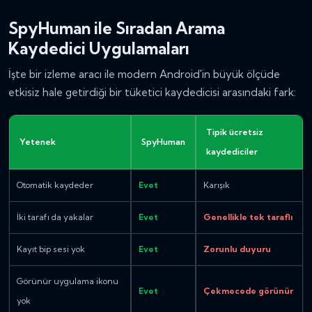
SpyHuman ile Sıradan Arama
Kaydedici Uygulamaları
İşte bir izleme aracı ile modern Android'in büyük ölçüde
etkisiz hale getirdiği bir tüketici kaydedicisi arasındaki fark:
Tipik ücretsiz
Yetenek
SpyHuman
kaydediciler
Otomatik kaydeder
Evet
Karışık
İki tarafı da yakalar
Evet
Genellikle tek taraflı
Kayıt bip sesi yok
Evet
Zorunlu duyuru
Görünür uygulama ikonu
Evet
Çekmecede görünür
yok