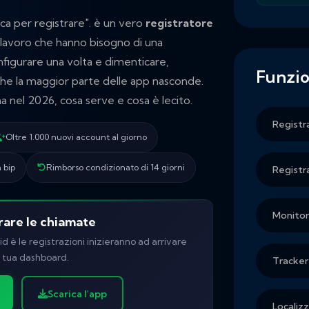
ca per registrare". è un vero
registratore
i lavoro che hanno bisogno di una
nfigurare una volta e dimenticare,
Funzio
 che la maggior parte delle app nasconde.
nel 2026, cosa serve e cosa è lecito.
Registr
Oltre 1.000 nuovi account al giorno
 bip
Rimborso condizionato di 14 giorni
Registr
Monitor
trare le chiamate
oid è le registrazioni inizieranno ad arrivare
 tua dashboard.
Tracker
Scarica l'app
Localizz