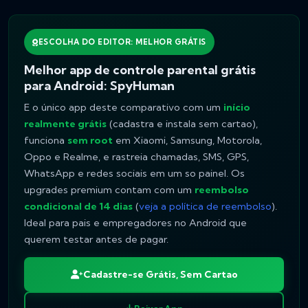
ESCOLHA DO EDITOR: MELHOR GRÁTIS
Melhor app de controle parental grátis
para Android: SpyHuman
E o único app deste comparativo com um
início
realmente grátis
(cadastra e instala sem cartao),
funciona
sem root
em Xiaomi, Samsung, Motorola,
Oppo e Realme, e rastreia chamadas, SMS, GPS,
WhatsApp e redes sociais em um so painel. Os
upgrades premium contam com um
reembolso
condicional de 14 dias
(
veja a política de reembolso
).
Ideal para pais e empregadores no Android que
querem testar antes de pagar.
Cadastre-se Grátis, Sem Cartao