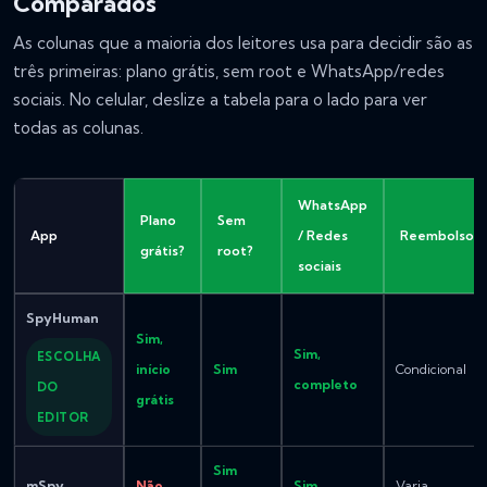
Comparados
As colunas que a maioria dos leitores usa para decidir são as
três primeiras: plano grátis, sem root e WhatsApp/redes
sociais. No celular, deslize a tabela para o lado para ver
todas as colunas.
WhatsApp
Plano
Sem
App
/ Redes
Reembolso
grátis?
root?
sociais
SpyHuman
Sim,
Sim,
ESCOLHA
início
Sim
Condicional
completo
DO
grátis
EDITOR
Sim
mSpy
Não
Sim
Varia