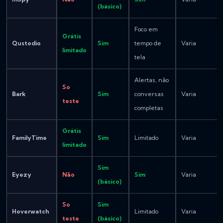
(básico)
Foco em
Grátis
Qustodio
Sim
tempo de
Varia
limitado
tela
Alertas, não
So
Bark
Sim
conversas
Varia
teste
completas
Grátis
FamilyTime
Sim
Limitado
Varia
limitado
Sim
Eyezy
Não
Sim
Varia
(básico)
So
Sim
Hoverwatch
Limitado
Varia
teste
(básico)