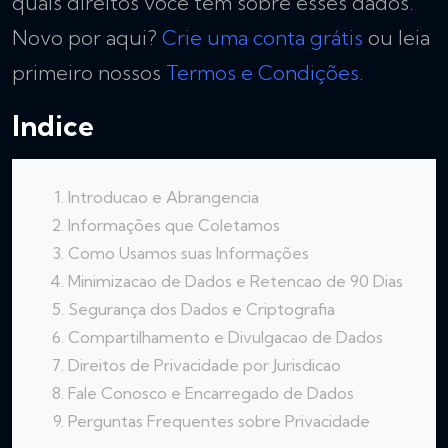
quais direitos você tem sobre esses dados.
Novo por aqui?
Crie uma conta grátis
ou leia
primeiro nossos
Termos e Condições
.
Indice
Introducao e Abrangencia
Informações que Coletamos
Como Usamos suas Informações
Minimizacao de Dados e Retencao de 90 Dias
Segurança dos Dados e Criptografia
Compartilhamento e Divulgacao de Dados
Direitos de Privacidade por Jurisdicao
Fale Conosco e Encarregado de Dados
Perguntas Frequentes sobre Privacidade