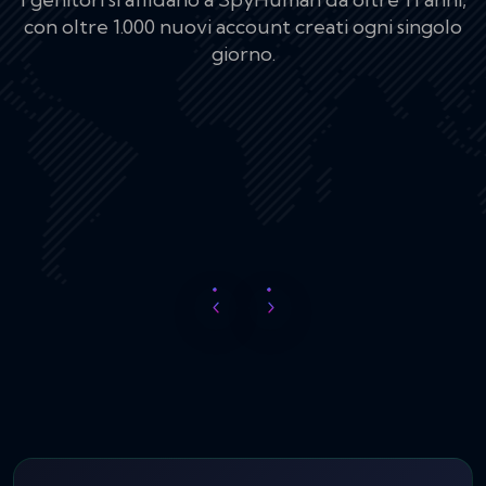
con oltre 1.000 nuovi account creati ogni singolo
ottimizzata per 
giorno.
Funziona silenz
telefono dura tutto
dispositivo And
ri