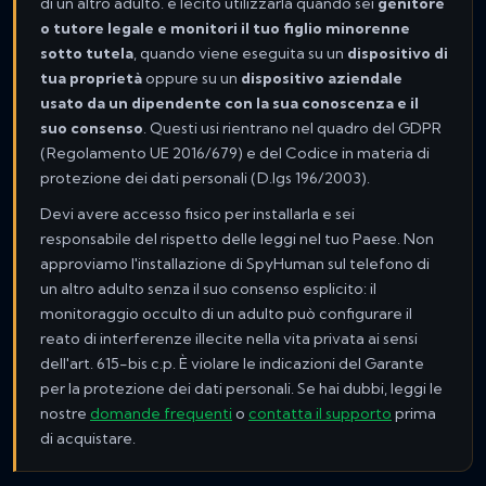
di un altro adulto. è lecito utilizzarla quando sei
genitore
o tutore legale e monitori il tuo figlio minorenne
sotto tutela
, quando viene eseguita su un
dispositivo di
tua proprietà
oppure su un
dispositivo aziendale
usato da un dipendente con la sua conoscenza e il
suo consenso
. Questi usi rientrano nel quadro del GDPR
(Regolamento UE 2016/679) e del Codice in materia di
protezione dei dati personali (D.lgs 196/2003).
Devi avere accesso fisico per installarla e sei
responsabile del rispetto delle leggi nel tuo Paese. Non
approviamo l'installazione di SpyHuman sul telefono di
un altro adulto senza il suo consenso esplicito: il
monitoraggio occulto di un adulto può configurare il
reato di interferenze illecite nella vita privata ai sensi
dell'art. 615-bis c.p. È violare le indicazioni del Garante
per la protezione dei dati personali. Se hai dubbi, leggi le
nostre
domande frequenti
o
contatta il supporto
prima
di acquistare.