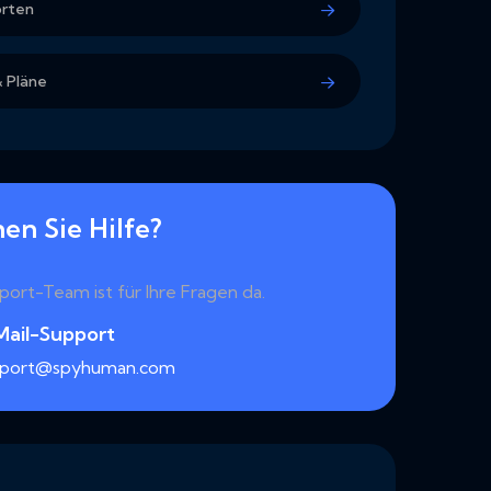
orten
& Pläne
en Sie Hilfe?
ort-Team ist für Ihre Fragen da.
Mail-Support
pport@spyhuman.com