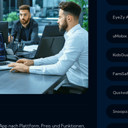
EyeZy A
uMobix 
KidsGua
FamiSaf
Qustodi
Snoopza
 App nach Plattform, Preis und Funktionen,