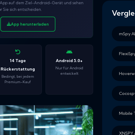
die App auf dem Ziel-Android-Gerät und sehen
r Sie sich entscheiden.
Vergle
App herunterladen
mSpy Al
FlexiSp
14 Tage
Android 5.0+
Nur für Android
Rückerstattung
Hoverwa
entwickelt
Bedingt, bei jedem
Premium-Kauf
Cocospy
Mobile 
XNSPY A