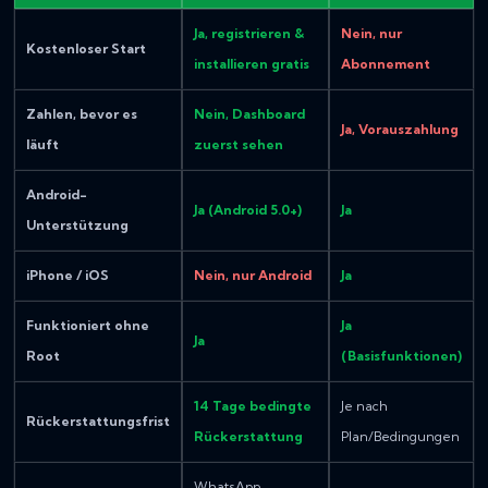
Ja, registrieren &
Nein, nur
Kostenloser Start
installieren gratis
Abonnement
Zahlen, bevor es
Nein, Dashboard
Ja, Vorauszahlung
läuft
zuerst sehen
Android-
Ja (Android 5.0+)
Ja
Unterstützung
iPhone / iOS
Nein, nur Android
Ja
Funktioniert ohne
Ja
Ja
Root
(Basisfunktionen)
14 Tage bedingte
Je nach
Rückerstattungsfrist
Rückerstattung
Plan/Bedingungen
WhatsApp,