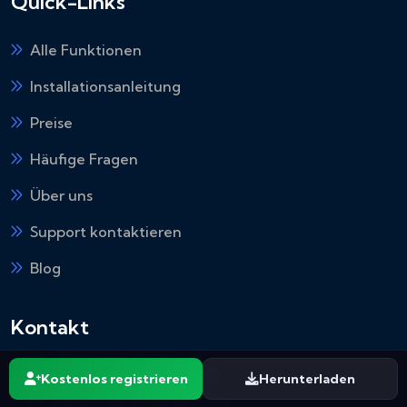
Quick-Links
Alle Funktionen
Installationsanleitung
Preise
Häufige Fragen
Über uns
Support kontaktieren
Blog
Kontakt
Technischer Support
Kostenlos registrieren
Herunterladen
support@spyhuman.com