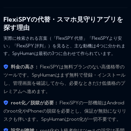
FlexiSPYの代替・スマホ見守りアプリを
探す理由
実際に検索される言葉（「FlexiSPY 代替」「FlexiSPYより安
い」「FlexiSPY 評判」）を見ると、主な動機は4つに分かれま
す。SpyHumanは最初の3つに合わせて作られています。
料金の高さ：
FlexiSPYは無料プランのない高価格帯の
ツールです。SpyHumanはまず無料で登録・インストール
し、管理画面を確認してから、必要なときだけ低価格のプ
レミアムへ進めます。
root化／脱獄が必要：
FlexiSPYの一部機能はAndroid
のroot化やiPhoneの脱獄を必要とし、保証が無効になりリ
スクも伴います。SpyHumanはroot化が一切不要です。
設定が複雑：
root化や上級者向けツールの設定は手間