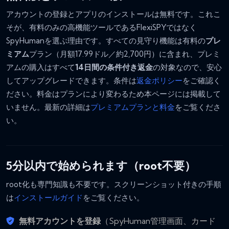
アカウントの登録とアプリのインストールは無料です。これこ
そが、有料のみの高機能ツールであるFlexiSPYではなく
SpyHumanを選ぶ理由です。すべての見守り機能は有料の
プレ
ミアム
プラン（月額17.99ドル／約2,700円）に含まれ、プレミ
アムの購入はすべて
14日間の条件付き返金
の対象なので、安心
してアップグレードできます。条件は
返金ポリシー
をご確認く
ださい。料金はプランにより変わるため本ページには掲載して
いません。最新の詳細は
プレミアムプランと料金
をご覧くださ
い。
5分以内で始められます（root不要）
root化も専門知識も不要です。スクリーンショット付きの手順
は
インストールガイド
をご覧ください。
無料アカウントを登録
（SpyHuman管理画面、カード