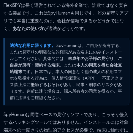
FlexiSPYは長く運営されている海外企業で、詐欺ではなく実在
する製品です。これはSpyHumanも同じです。どの見守りアプ
リでも本当に重要なのは、会社が信頼できるかどうかではな
く、
あなたの使い方
が適法かどうかです。
適法な利用に限ります。
SpyHumanは、ご自身が所有する、
または見守りの明確な法的権限がある端末にのみインストー
ルしてください。具体的には、
未成年のお子様の見守り
、
ご
自身が所有・契約する端末
、または
本人の同意を得た会社支
給端末
です。日本では、本人の同意なく他の成人の私用スマ
ホを監視する行為は、個人情報保護法（APPI）・不正アクセ
ス禁止法に抵触するおそれがあり、民事・刑事のリスクがあ
ります。判断に迷う場合は、端末所有者の同意を得るか、事
前に法律をご確認ください。
SpyHumanは同意ベースの見守りソフトであり、こっそり侵入
するハッキングツールではありません。インストールには対象
端末への一度きりの物理的アクセスが必要で、端末に触れずに