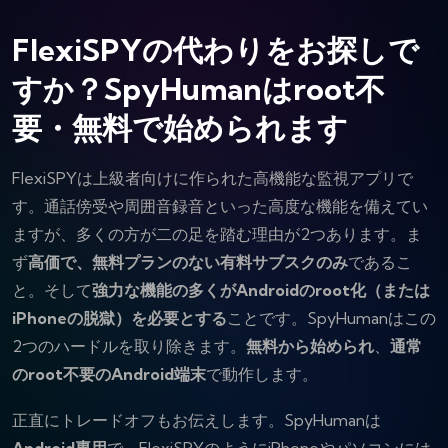
FlexiSPYの代わりをお探しで
すか？SpyHumanはroot不
要・無料で始められます
FlexiSPYは上級者向けに作られた高機能な監視アプリで
す。通話傍受や周囲音録音といった高度な機能を備えてい
ますが、多くの方が二の足を踏む理由が2つあります。ま
ず
高価で、無料プランのない有料サブスクのみ
であるこ
と。そして
強力な機能の多くがAndroidのroot化（または
iPhoneの脱獄）を必要とする
ことです。SpyHumanはこの
2つのハードルを取り除きます。
無料から始められ
、
通常
のroot不要のAndroid端末
で動作します。
正直にトレードオフもお伝えします。SpyHumanは