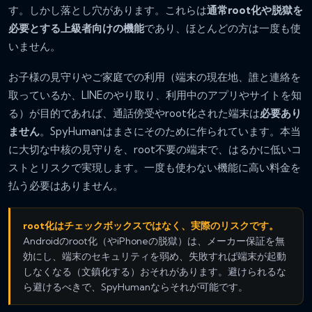
す。しかし落とし穴があります。これらは
通常root化や脱獄を
必要とする上級者向けの機能
であり、ほとんどの方は一度も使
いません。
お子様の見守りやご家庭での利用（端末の現在地、誰と連絡を
取っているか、LINEのやり取り、利用中のアプリやサイトを知
る）が目的であれば、通話傍受やroot化された端末は
必要あり
ません
。SpyHumanはまさにそのために作られています。本当
に大切な中核の見守りを、root不要の端末で、はるかに低いコ
ストとリスクで実現します。一度も使わない機能に高い料金を
払う必要はありません。
root化はチェックボックスではなく、実際のリスクです。
Androidのroot化（やiPhoneの脱獄）は、メーカー保証を無
効にし、端末のセキュリティを弱め、失敗すれば端末が起動
しなくなる（文鎮化する）おそれがあります。避けられるな
ら避けるべきで、SpyHumanならそれが可能です。