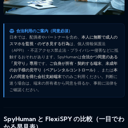
合法利用のご案内（同意必須）
日本では、配偶者やパートナーを含め、
本人に無断で成人の
スマホを監視・のぞき見する行為
は、個人情報保護法
（APPI）・不正アクセス禁止法・プライバシー侵害などに抵
触するおそれがあります。SpyHumanは
合法かつ同意のある
「見守り」専用
です。
ご自身が所有・契約する端末
、
未成年
のお子様の見守り（ペアレンタルコントロール）
、または
本
人の同意を得た会社支給端末
でのみご利用ください。判断に
迷う場合は、端末の所有者から同意を得るか、事前に法律を
ご確認ください。
SpyHuman と FlexiSPY の比較（一目でわ
かる早見表）