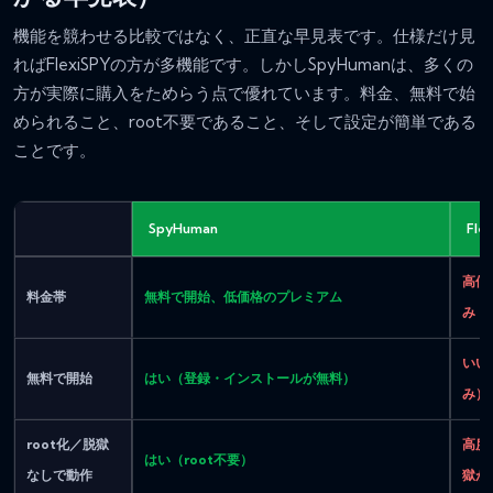
機能を競わせる比較ではなく、正直な早見表です。仕様だけ見
ればFlexiSPYの方が多機能です。しかしSpyHumanは、多くの
方が実際に購入をためらう点で優れています。料金、無料で始
められること、root不要であること、そして設定が簡単である
ことです。
SpyHuman
Fle
高価
料金帯
無料で開始、低価格のプレミアム
み
いい
無料で開始
はい（登録・インストールが無料）
み）
root化／脱獄
高度
はい（root不要）
なしで動作
獄が