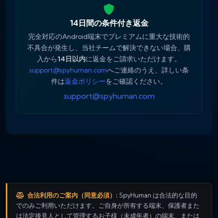
14日間の条件付き返金
完全対応のAndroid端末でプレミアムに重大な技術的
不具合が発生し、当社チームで解決できない場合、購
入から
14日以内
に返金をご請求いただけます。
support@spyhuman.com
へご連絡のうえ、詳しい条
件は
返金ポリシー
をご確認ください。
support@spyhuman.com
合法利用のご案内（同意必須）:
SpyHuman は合法的な目的
でのみご利用いただけます。ご自身が所有する端末、保護者また
は法定後見人として管理するお子様（未成年者）の端末、または