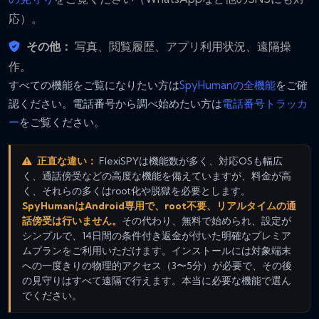
応）。
その他：
写真、閲覧履歴、アプリ利用状況、遠隔操
作。
すべての機能をご覧になりたい方は
SpyHumanの全機能
をご確
認ください。電話番号から調べ始めたい方は
電話番号トラッカ
ー
をご覧ください。
正直な違い：
FlexiSPYは機能数が多く、対応OSも幅広
く、通話傍受などの高度な機能を備えていますが、料金が高
く、それらの多くはroot化や脱獄を必要とします。
SpyHumanはAndroid専用で、root不要、リアルタイムの通
話傍受は行いません。
その代わり、無料で始められ、設定が
シンプルで、14日間の条件付き返金が付いた明確なプレミア
ムプランをご利用いただけます。インストールには対象端末
への一度きりの物理的アクセス（3〜5分）が必要で、その後
の見守りはすべて遠隔で行えます。本当に必要な機能で選ん
でください。