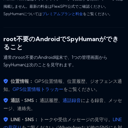
掲載しません。最新の料金はFlexiSPY公式でご確認ください。
SpyHumanについては
プレミアムプランと料金
をご覧ください。
root不要のAndroidでSpyHumanができ
ること
通常のroot不要のAndroid端末で、1つの管理画面から
SpyHumanは次のことを見守れます。
位置情報：
GPS位置情報、位置履歴、ジオフェンス通
知。
GPS位置情報トラッカー
をご覧ください。
通話・SMS：
通話履歴、
通話録音
による録音、メッセ
ージ、連絡先。
LINE・SNS：
トークや受信メッセージの見守り。
LINE
の見守り
をご覧ください（WhatsAppなど他のSNSにも対