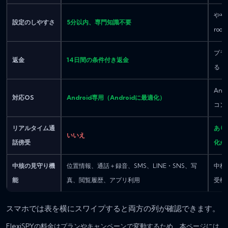
やや
設定のしやすさ
5分以内、専門知識不要
roo
プラ
返金
14日間の条件付き返金
る
And
対応OS
Android専用（Androidに最適化）
コン
リアルタイム通
あり
いいえ
話傍受
化が
中核の見守り機
位置情報、通話＋録音、SMS、LINE・SNS、写
中核
能
真、閲覧履歴、アプリ利用
受機
スマホでは表を横にスワイプすると両方の列が確認できます。
FlexiSPYの料金はプランやキャンペーンで変動するため、本ページには