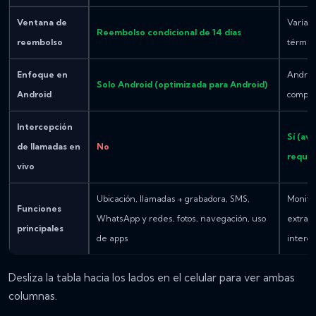
Ventana de
Varía s
Reembolso condicional de 14 días
reembolso
términ
Enfoque en
Androi
Solo Android (optimizada para Android)
Android
comput
Intercepción
Sí (av
de llamadas en
No
requer
vivo
Ubicación, llamadas + grabadora, SMS,
Monito
Funciones
WhatsApp y redes, fotos, navegación, uso
extras
principales
de apps
interc
Desliza la tabla hacia los lados en el celular para ver ambas
columnas.