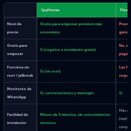
SpyHuman
Flexi
Nivel de
Gratis para empezar, premium más
Premiu
precio
económico
gama a
Gratis para
No, so
Sí (registro e instalación gratis)
empezar
paga
Funciona sin
Las fu
Sí (sin root)
root / jailbreak
requie
Monitoreo de
Sí, conversaciones y mensajes
Sí
WhatsApp
Más co
Facilidad de
Menos de 5 minutos, sin conocimientos
(root/j
instalación
técnicos
comple