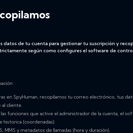
ecopilamos
s datos de tu cuenta para gestionar tu suscripción y reco
trictamente según como configures el software de control
ación:
as en SpyHuman, recopilamos tu correo electrónico, tus datos 
al cliente.
las funciones que active el administrador de la cuenta, el so
 historica (coordenadas).
S, MMS y metadatos de llamadas (hora y duración).