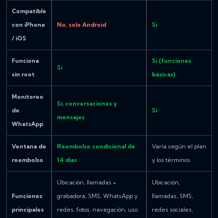
Compatible
con iPhone
No, solo Android
Sí
/ iOS
Funciona
Sí (funciones
Sí
sin root
básicas)
Monitoreo
Sí, conversaciones y
de
Sí
mensajes
WhatsApp
Ventana de
Reembolso condicional de
Varía según el plan
reembolso
14 días
y los términos
Ubicación, llamadas +
Ubicación,
Funciones
grabadora, SMS, WhatsApp y
llamadas, SMS,
principales
redes, fotos, navegación, uso
redes sociales,