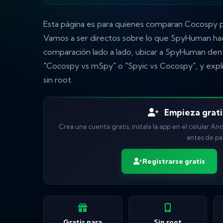
Esta página es para quienes comparan Cocospy por
Vamos a ser directos sobre lo que SpyHuman hac
comparación lado a lado, ubicar a SpyHuman den
"Cocospy vs mSpy" o "Spyic vs Cocospy", y explic
sin root.
Empieza gratis
Crea una cuenta gratis, instala la app en el celular An
antes de pa
Registrarse gratis
Gratis para
Sin root