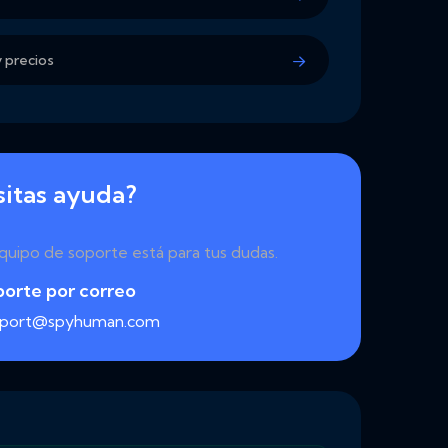
y precios
itas ayuda?
quipo de soporte está para tus dudas.
porte por correo
pport@spyhuman.com