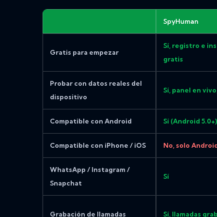
SpyHuman
Sí, registro e in
Gratis para empezar
gratis
Probar con datos reales del
Sí, panel en vivo
dispositivo
Compatible con Android
Sí (Android 5.0+)
Compatible con iPhone / iOS
No, solo Androi
WhatsApp / Instagram /
Sí
Snapchat
Grabación de llamadas
Sí, llamadas gra