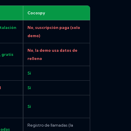
Cocospy
stalación
No, suscripción paga (solo
demo)
No, la demo usa datos de
, gratis
relleno
Sí
d
Sí
Sí
Registro de llamadas (la
badas