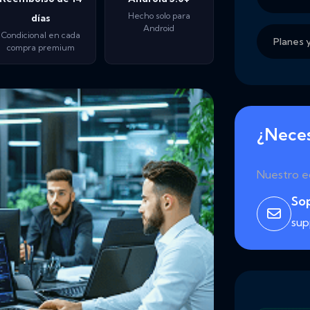
Hecho solo para
días
Android
Condicional en cada
Planes 
compra premium
¿Neces
Nuestro e
So
su