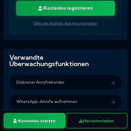
Kostenlos registrieren
Oder die Android-App herunterladen
Verwandte
Überwachungsfunktionen
Diskreter Anrufrekorder
WhatsApp-Anrufe aufnehmen
Kostenlos starten
Herunterladen
Live-Standort orten
Kostenlos registrieren
Herunterladen