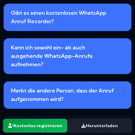
Gibt es einen kostenlosen WhatsApp
Anruf Recorder?
Kann ich sowohl ein- als auch
ausgehende WhatsApp-Anrufe
aufnehmen?
Merkt die andere Person, dass der Anruf
aufgenommen wird?
Wo werden die Aufnahmen gespeichert,
Kostenlos registrieren
Herunterladen
und brauche ich das Handy erneut?