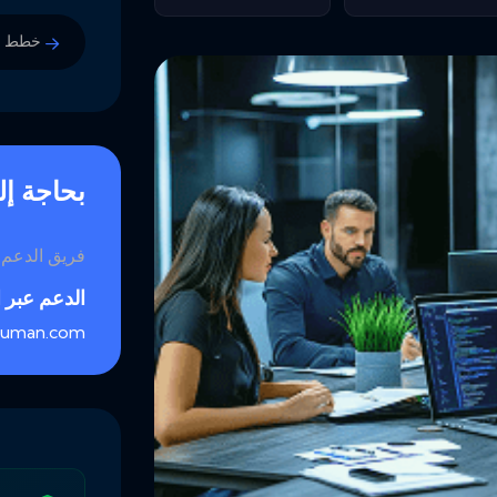
خطط ال
بحاجة إ
فريق الدعم ل
الدعم عبر ا
human.com