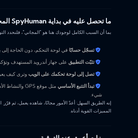
ما تحصل عليه في بداية SpyHuman المجانية
بما أن السبب الكامل لوجودك هنا هو "المجاني"، فلنحدد الت
تسجّل حسابًا
في لوحة التحكم، دون الحاجة إلى بط
تثبّت التطبيق
على جهاز أندرويد المستهدف وتؤكد 
تصل إلى لوحة تحكمك على الويب
وترى كيف يعرض SpyHuman بيانات 
تبدأ التتبع الأساسي
مثل موقع GPS وا
شيء.
إنه الطريق السهل: أعدّ الأمور مجانًا، شاهده يعمل، ثم قرّر. اب
المميزات القوية أدناه.
مميزات أعمق عند الترقية