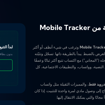
متتبع هاتف مجاني أكثر موثوقية من Mobile Tracker
ابدأ التتبع
Mobile Track
(mobile-tracker-free.com) وترغب في شيء أنظف أو أكثر
مق، فإن SpyHuman مصمم لهذا الغرض بالضبط. يبدأ بالطريقة ذاتها. تسجّل وتثبّته
بدون بطاقة
 ("المجاني") مع اكتساب تتبع أكثر ثباتًا وعمقًا
والمكالمات، والرسائل النصية، وواتساب، والتطبيقات الاجتماعية، كل
رويد فقط
، والمميزات الثقيلة مثل واتساب
إلى وصول مادي لمرة واحدة للتثبيت. إذا كان
جانًا والتي يمكنك الانتقال إليها.