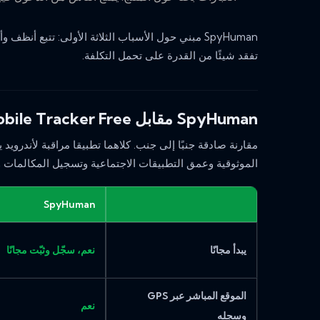
SpyHuman مبني حول الأسباب الثلاثة الأولى: تتبع أن
تفقد شيئًا من القدرة على تحمل التكلفة.
SpyHuman مقابل Mobile Tracker Free في لمحة
مقارنة صادقة جنبًا إلى جنب. كلاهما تطبيقا مراقبة لأندرويد يب
الموثوقية وعمق التطبيقات الاجتماعية وتسجيل المكالمات 
SpyHuman
يبدأ مجانًا
نعم، سجّل وثبّت مجانًا
الموقع المباشر عبر GPS
نعم
وسجله