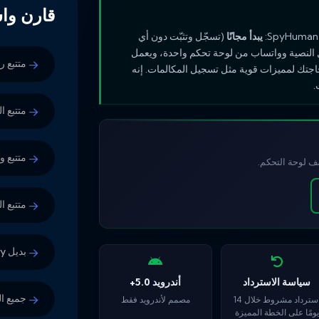
قارن و
يبدأ مجانًا
(تسجّل وتثبّت دون أي
ائل النصية وواتساب من لوحة تحكم واحدة، ويعمل
متتبع ر
اجتك لمميزات قوية مثل تسجيل المكالمات. إنه
.
متتبع ا
متتبع 
شف لوحة التحكم.
متتبع 
بديل mSpy
سياسة الاسترداد
أندرويد 5.0+
جميع ا
استرداد مشروط خلال 14
مصمم لأندرويد فقط
يومًا على الخطة المميزة