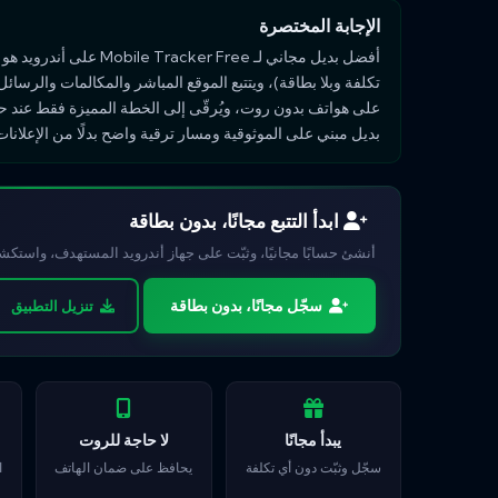
الإجابة المختصرة
أفضل بديل مجاني لـ Mobile Tracker Free على أندرويد هو SpyHuman:
تكلفة وبلا بطاقة)، ويتتبع الموقع المباشر والمكالمات والرس
على هواتف بدون روت، ويُرقّى إلى الخطة المميزة فقط عند ح
بديل مبني على الموثوقية ومسار ترقية واضح بدلًا من الإعلانات
ابدأ التتبع مجانًا، بدون بطاقة
أنشئ حسابًا مجانيًا، وثبّت على جهاز أندرويد المستهدف، واستك
سجّل مجانًا، بدون بطاقة
تنزيل التطبيق
يبدأ مجانًا
لا حاجة للروت
سجّل وثبّت دون أي تكلفة
يحافظ على ضمان الهاتف