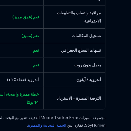
مراقبة واتساب والتطبيقات
نعم (عمق مميز)
الاجتماعية
تسجيل المكالمات
نعم (مميز)
تنبيهات السياج الجغرافي
نعم
يعمل بدون روت
نعم
أندرويد / آيفون
أندرويد فقط (5.0+)
خطة مميزة واضحة، است
الترقية المميزة + الاسترداد
14 يومًا
مجموعة مميزات Mobile Tracker Free الدق
SpyHuman، فقارن بين
الخطة المجانية والمميزة
.