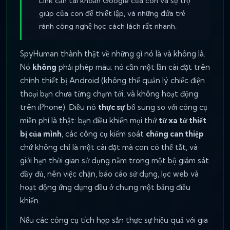
Link cần tài khoản Google của con và sự trợ
giúp của con để thiết lập, và những đứa trẻ
rành công nghệ học cách lách rất nhanh.
SpyHuman thành thật về những gì nó là và không là.
Nó
không
phải phép màu: nó cần một lần cài đặt trên
chính thiết bị Android (không thể quản lý chiếc điện
thoại bạn chưa từng chạm tới, và không hoạt động
trên iPhone). Điều nó
thực sự
bổ sung so với công cụ
miễn phí là thật: bạn điều khiển mọi thứ
từ xa từ thiết
bị của mình
, các công cụ kiểm soát
chống can thiệp
chứ không chỉ là một cài đặt mà con có thể tắt, và
giới hạn thời gian sử dụng nằm trong một bộ giám sát
đầy đủ, nên việc chặn, báo cáo sử dụng, lọc web và
hoạt động ứng dụng đều ở chung một bảng điều
khiển.
Nếu các công cụ tích hợp sẵn thực sự hiệu quả với gia