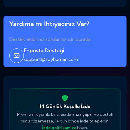
Yardıma mı İhtiyacınız Var?
Destek ekibimiz sorularınız için burada.
E-posta Desteği
support@spyhuman.com
14 Günlük Koşullu İade
Premium, uyumlu bir cihazda arıza yapar ve destek
bunu çözemezse, 14 gün içinde iade talep edin.
İade politikamıza
bakın.