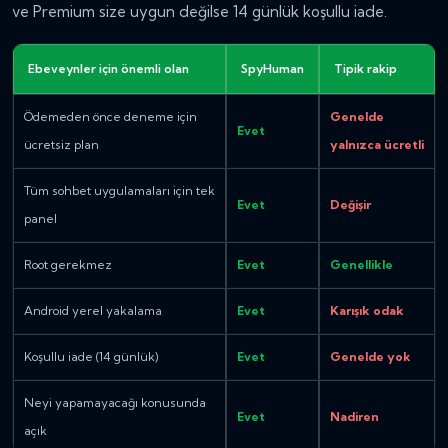
ve Premium size uygun değilse 14 günlük koşullu iade.
Ebeveynler için önemli olan
SpyHuman
Tipik rakip
Ödemeden önce deneme için
Genelde
Evet
ücretsiz plan
yalnızca ücretli
Tüm sohbet uygulamaları için tek
Evet
Değişir
panel
Root gerekmez
Evet
Genellikle
Android yerel yakalama
Evet
Karışık odak
Koşullu iade (14 günlük)
Evet
Genelde yok
Neyi yapamayacağı konusunda
Evet
Nadiren
açık