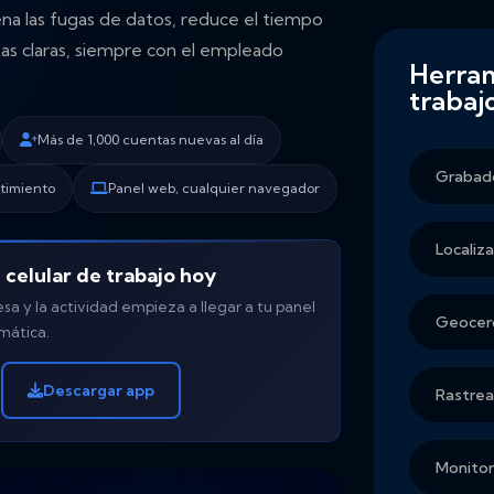
ena las fugas de datos, reduce el tiempo
s claras, siempre con el empleado
Herram
trabaj
Más de 1,000 cuentas nuevas al día
Grabado
timiento
Panel web, cualquier navegador
Localiz
celular de trabajo hoy
esa y la actividad empieza a llegar a tu panel
Geocerc
mática.
Descargar app
Rastre
Monitor