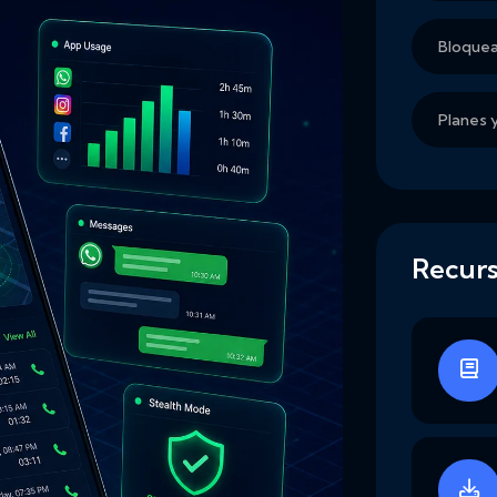
Bloquea
Planes 
Recur