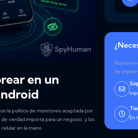
¿Neces
Nuestro eq
de implem
rear en un
So
Android
su
Ti
con la política de monitoreo aceptada por
En 
de verdad importa para un negocio, y los
celular en la mano: