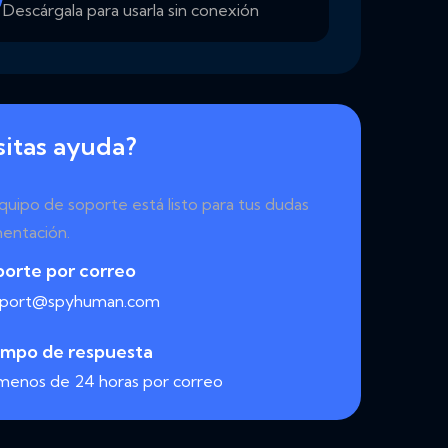
Descárgala para usarla sin conexión
itas ayuda?
uipo de soporte está listo para tus dudas
entación.
porte por correo
pport@spyhuman.com
empo de respuesta
menos de 24 horas por correo