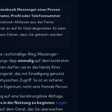
 Facebook Messenger einer Person
rname, Profil oder Telefonnummer
acebook-Mitlesen aus der Ferne
 hat es auf Ihr Geld abgesehen. Es kann
dazu führen, dass
Sie
gehackt werden
chte, rechtmäßige Weg, Messenger-
chungs-App
einmalig
auf dem konkreten
hen dürfen, sei es das Handy Ihres
engerät, das mit Einwilligung genutzt
ysischen Zugriff. So ist es sicherer,
hr Eigentum, nicht eine fremde Person.
g auf eine berührungslose Abfrage,
s in der Nutzung zu beginnen
.
Legen
es auf dem Gerät, das Sie überwachen