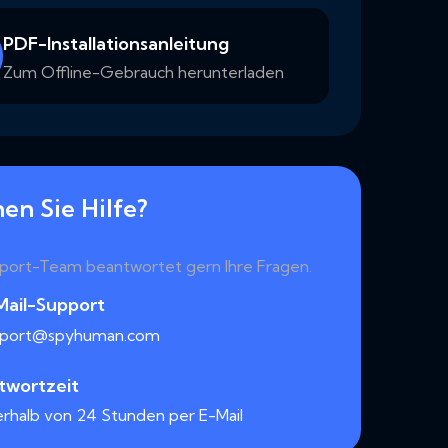
PDF-Installationsanleitung
Zum Offline-Gebrauch herunterladen
en Sie Hilfe?
port-Team beantwortet gern Ihre Fragen.
Mail-Support
pport@spyhuman.com
twortzeit
erhalb von 24 Stunden per E-Mail