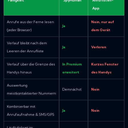
Fähigkeit
SpyHuman
Anruflisten-
App
Anrufe aus der Ferne lesen
Nein, nur auf
Ja
(jeder Browser)
dem Gerät
Verlauf bleibt nach dem
Ja
Verloren
Leeren der Anrufliste
Verlauf über die Grenze des
In Premium
Kurzes Fenster
Handys hinaus
erweitert
des Handys
Auswertung
Demnächst
Nein
meistkontaktierter Nummern
Kombinierbar mit
Ja
Nein
Anrufaufnahme & SMS/GPS
Läuft diskret im