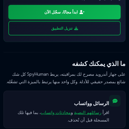
ابدأ مجانًا، سجّل الآن
تنزيل التطبيق
ما الذي يمكنك كشفه
على جهاز أندرويد مصرح لك بمراقبته، يربط SpyHuman كل شك
شائع بمصدر حقيقي للأدلة. وكل واحد منها يرتبط بالميزة التي تشغّله.
الرسائل وواتساب
اقرأ
رسائلهم النصية
و
محادثات واتساب
، بما فيها تلك
المسجلة قبل أن تُحذف.