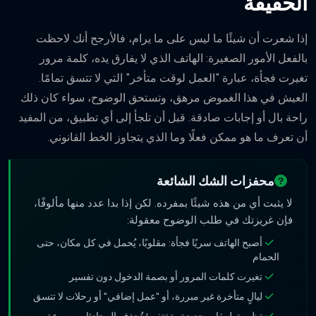
الحقيقة
إذا شعرت أن شيئًا ما ليس على ما يرام، فالأرجح أنك لاحظت
بالفعل الأمور الصغيرة: الهاتف الذي لا يفارق يده، كلمة مرور
تغيرت فجأة، عبارة "العمل لوقت متأخر" التي لا تتسق تمامًا.
العيش في هذا الغموض مرهق، وتستحق الوضوح، سواء كان ذلك
راحة بال أو إجابات صادقة. قبل أن تلجأ إلى أي تطبيق، من المفيد
أن تعرف ما هو ممكن فعلًا وما الذي يتجاوز الخط القانوني.
محفزات الشك الشائعة
لا يثبت أي من هذه شيئًا بمفرده. لكن إذا بدا عدد منها مألوفًا،
فإن غريزتك في طلب الوضوح معقولة:
أصبح الهاتف سريًا فجأة: مقلوبًا، يُحمل في كل مكان، حتى
الحمام
تغيرت كلمات المرور أو بصمة الدخول دون تفسير
ليالٍ متأخرة غير مبررة، أو "عمل إضافي" أو رحلات لا تتسق
تظهر تطبيقات جديدة وتختفي؛ تُحذف المحادثات بسرعة