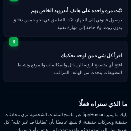
ثبّت مرة واحدة على هاتف أندرويد الخاص بهم
بوصول قانوني إلى الجهاز، ثبّت التطبيق في نحو خمس دقائق.
بدون روت، ولا حاجة إلى مهارة تقنية.
اقرأ كل شيء من لوحة تحكمك
افتح أي متصفح لرؤية الرسائل والمكالمات والموقع ونشاط
التطبيقات يتحدث من الهاتف المراقَب.
ما الذي ستراه فعلًا
إليك ما يميز SpyHuman عن ماسح الملفات الشخصية: ترى محادثات
حقيقية وتحركات حقيقية، لا تنبيهًا غامضًا بأن "تطابقًا قد عُثر عليه". كل
شيء يصل إلى لوحة تحكم واحدة تفتحها من هاتفك أو حاسوبك.