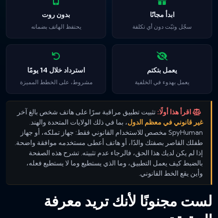
ابدأ مجانًا
بدون روت
سجّل وثبّت دون أي تكلفة
يحتفظ الهاتف بضمانه
يعمل بتكتم
استرداد خلال 14 يومًا
يعمل بهدوء في الخلفية
مشروط، على الخطط المميزة
اقرأ هذا أولًا:
تثبيت تطبيق مراقبة سرًا على هاتف شخص بالغ آخر
غير قانوني في معظم الدول
، بما في ذلك الولايات المتحدة والهند.
SpyHuman مخصص للاستخدام القانوني فقط: جهاز تملكه، أو جهاز
طفلك القاصر بصفتك والدًا، أو هاتف أعطى مستخدمه موافقة واضحة.
إذا لم يكن لديك هذا الحق، فالرجاء عدم تثبيته. تشرح هذه الصفحة
بالضبط كيف يعمل التطبيق، وما الذي يستطيع وما لا يستطيع فعله،
وأين يقع الخط القانوني.
لست مجنونًا لأنك تريد معرفة