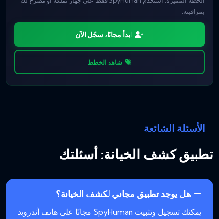
الخطة المميزة. استخدم SpyHuman فقط على جهاز تملكه أو مصرح لك
بمراقبته.
ابدأ مجانًا، سجّل الآن
شاهد الخطط
الأسئلة الشائعة
تطبيق كشف الخيانة: أسئلتك
هل يوجد تطبيق مجاني لكشف الخيانة؟
يمكنك تسجيل وتثبيت SpyHuman مجانًا على هاتف أندرويد