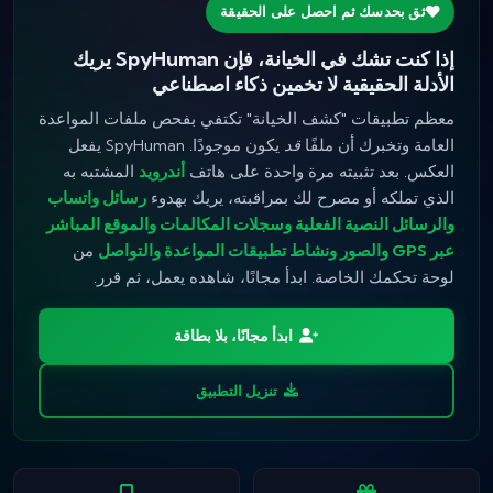
ثق بحدسك ثم احصل على الحقيقة
إذا كنت تشك في الخيانة، فإن SpyHuman يريك
الأدلة الحقيقية لا تخمين ذكاء اصطناعي
معظم تطبيقات "كشف الخيانة" تكتفي بفحص ملفات المواعدة
العامة وتخبرك أن ملفًا
قد
يكون موجودًا. SpyHuman يفعل
العكس. بعد تثبيته مرة واحدة على هاتف
أندرويد
المشتبه به
الذي تملكه أو مصرح لك بمراقبته، يريك بهدوء
رسائل واتساب
والرسائل النصية الفعلية وسجلات المكالمات والموقع المباشر
عبر GPS والصور ونشاط تطبيقات المواعدة والتواصل
من
لوحة تحكمك الخاصة. ابدأ مجانًا، شاهده يعمل، ثم قرر.
ابدأ مجانًا، بلا بطاقة
تنزيل التطبيق