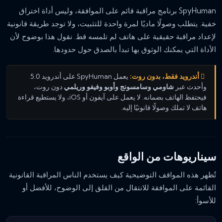
SpyHuman برنامج مراقبة قائم على الموافقة، وليس أداة اختراق
خفية. يتطلب وصولًا ماديًا لمرة واحدة للتثبيت، ولا توجد طريقة قانونية
لإعداد مراقبة حقيقية على هاتف لم تلمسه قط. نقول هذا بوضوح لأن
الأداة التي يمكنك الوثوق بها تبدأ بالصدق حول حدودها.
أندرويد فقط، بدون روت:
يعمل SpyHuman على أندرويد 5.0
وأحدث عبر
شاومي وسامسونج وأوبو وفيفو وريلمي
دون روت،
فيحتفظ الهاتف بضمانه. لا يعمل على آيفون أو iOS، ولا يستطيع قراءة
هاتف لا تملك وصولًا قانونيًا إليه.
سيناريوهات من الواقع
تُظهر هذه المواقف التوضيحية كيف يستخدم الناس المراقبة القانونية
القائمة على الموافقة للانتقال من القلق إلى الوضوح، للأفضل أو
للأسوأ: