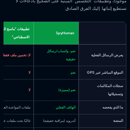
موجودًا، وتطبيقات "التجسس" المبنية على الضجيج بادعاءات لا
تستطيع إثباتها. إليك الفرق الصادق:
تطبيقات "ماسح الخيان
SpyHuman
الاصطناعي"
نعم، واتساب/رسائل
يعرض الرسائل الفعلية
لا، تخمين ملف فقط
حقيقية
الموقع المباشر عبر GPS
نعم
لا
سجلات المكالمات
نعم (مميزة)
لا
وتسجيلاتها
ما الذي يفحصه
الهاتف الفعلي
ملفات المواعدة العامة
المنصة
أندرويد (مراقبة حقيقية)
غالبًا بحث ملفات على 