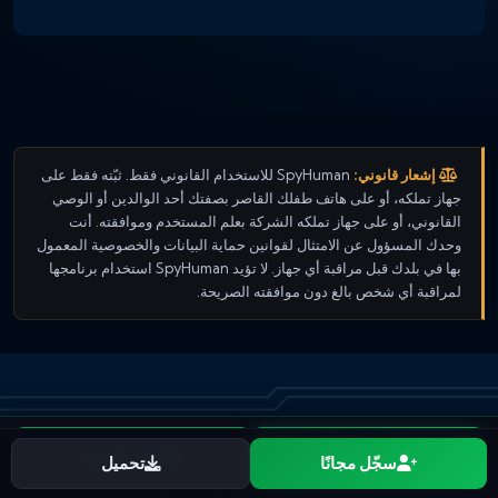
إشعار قانوني:
SpyHuman للاستخدام القانوني فقط. ثبّته فقط على
جهاز تملكه، أو على هاتف طفلك القاصر بصفتك أحد الوالدين أو الوصي
القانوني، أو على جهاز تملكه الشركة بعلم المستخدم وموافقته. أنت
وحدك المسؤول عن الامتثال لقوانين حماية البيانات والخصوصية المعمول
بها في بلدك قبل مراقبة أي جهاز. لا تؤيد SpyHuman استخدام برنامجها
لمراقبة أي شخص بالغ دون موافقته الصريحة.
ابدأ مجانًا
شاهد الخطط
سجّل مجانًا
تحميل