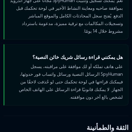
نعم. يمكنك تسجيل وتثبيت SpyHuman مجانًا على جهاز أندرويد
بموافقة صاحبه ومعاينة النشاط الأخير في لوحة تحكمك قبل
الدفع. يُفتح سجل المحادثات الكامل والموقع المباشر
وتسجيلات المكالمات مع ترقية مميزة، مدعومة باسترداد
مشروط خلال 14 يومًا.
هل يمكنني قراءة رسائل شريك خائن النصية؟
على هاتف تملكه أو لك موافقة على مراقبته، يسجل
SpyHuman الرسائل النصية ورسائل واتساب فور حدوثها،
فيمكنك قراءتها في لوحة تحكمك حتى لو حُذفت لاحقًا من
الجهاز. لا يمكنك قانونيًا قراءة الرسائل على الهاتف الخاص
لشخص بالغ آخر دون موافقته.
الثقة والطمأنينة