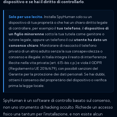
dispositivo e se hai il diritto di controllarlo
.
Solo per uso lecito.
Installa SpyHuman solo su un
dispositivo di tua proprietà o che hai un chiaro diritto legale
di controllare, per esempio il
tuo telefono
, il
dispositivo di
un figlio minorenne
sotto la tua tutela come genitore o
tutore legale, oppure un telefono il cui
utente ha dato un
consenso chiaro
. Monitorare di nascosto il telefono
privato di un altro adulto senza la sua consapevolezza o
consenso e illegale: in Italia integra il reato di interferenze
illecite nella vita privata (art. 615-bis c.p.) e viola il GDPR
(Regolamento UE 2016/679), con possibili sanzioni del
Garante per la protezione dei dati personali. Se hai dubbi,
ottieni il consenso del proprietàrio del dispositivo o verifica
prima la legge locale.
SpyHuman è un software di controllo basato sul consenso,
non uno strumento di hacking occulto. Richiede un accesso
fisico una tantum per l'installazione, e non esiste alcun