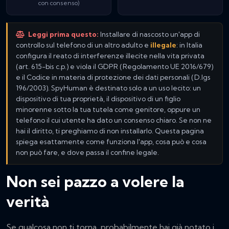
con consenso)
Leggi prima questo:
Installare di nascosto un'app di
controllo sul telefono di un altro adulto e
illegale
: in Italia
configura il reato di interferenze illecite nella vita privata
(art. 615-bis c.p.) e viola il GDPR (Regolamento UE 2016/679)
e il Codice in materia di protezione dei dati personali (D.lgs
196/2003). SpyHuman è destinato solo a un uso lecito: un
dispositivo di tua proprietà, il dispositivo di un figlio
minorenne sotto la tua tutela come genitore, oppure un
telefono il cui utente ha dato un consenso chiaro. Se non ne
hai il diritto, ti preghiamo di non installarlo. Questa pagina
spiega esattamente come funziona l'app, cosa può e cosa
non può fare, e dove passa il confine legale.
Non sei pazzo a volere la
verità
Se qualcosa non ti torna, probabilmente hai già notato i