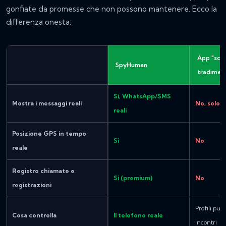
gonfiate da promesse che non possono mantenere. Ecco la
differenza onesta:
App "scan
SpyHuman
tradiment
Sì, WhatsApp/SMS
Mostra i messaggi reali
No, solo i
reali
Posizione GPS in tempo
Sì
No
reale
Registro chiamate e
Si (premium)
No
registrazioni
Profili pubb
Cosa controlla
Il telefono reale
incontri