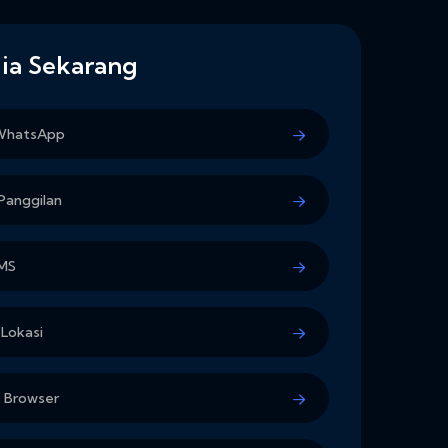
ia Sekarang
WhatsApp
Panggilan
SMS
 Lokasi
 Browser