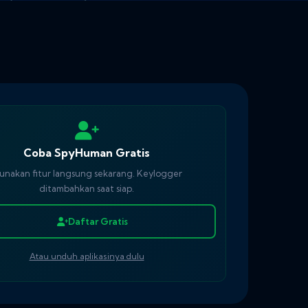
Coba SpyHuman Gratis
unakan fitur langsung sekarang. Keylogger
ditambahkan saat siap.
Daftar Gratis
Atau unduh aplikasinya dulu