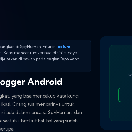
ngkan di SpyHuman. Fitur ini
belum
. Kami mencantumkannya di sini supaya
ijelaskan di bawah pada bagian "apa yang
G
logger Android
kat, yang bisa mencakup kata kunci
ikasi. Orang tua mencarinya untuk
r ini ada dalam rencana SpyHuman, dan
i saat itu, berikut hal-hal yang sudah
erupa.