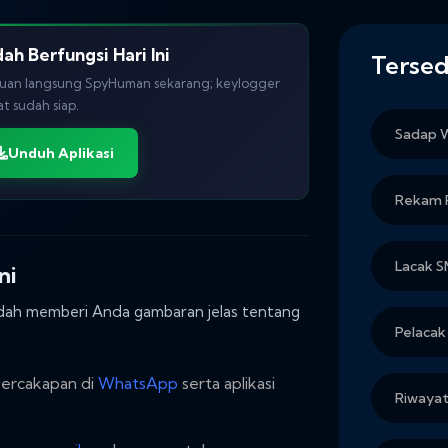
h Berfungsi Hari Ini
Tersed
ntauan langsung SpyHuman sekarang; keylogger
t sudah siap.
Sadap 
Unduh Aplikasi
Rekam 
Lacak 
ni
dah memberi Anda gambaran jelas tentang
Pelacak
ercakapan di
WhatsApp
serta aplikasi
Riwayat