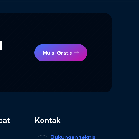
l
Mulai Gratis
pat
Kontak
Dukungan teknis