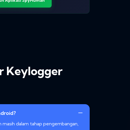
h Aplikasi SpyHuman
r Keylogger
droid?
an masih dalam tahap pengembangan,