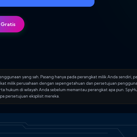
Gratis
ggunaan yang sah. Pasang hanya pada perangkat milik Anda sendiri, p
rangkat milik perusahaan dengan sepengetahuan dan persetujuan penggu
erta hukum di wilayah Anda sebelum memantau perangkat apa pun. Spy
 persetujuan eksplisit mereka.