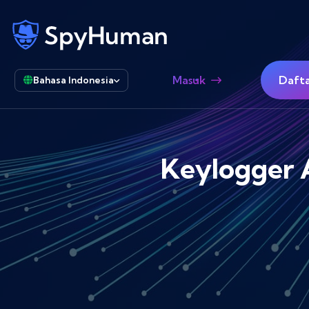
Masuk
Dafta
Bahasa Indonesia
Keylogger 