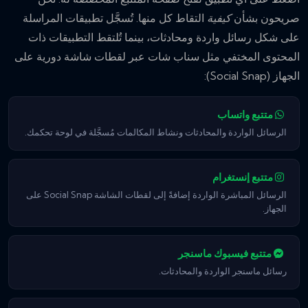
صريحون بشأن
كيفية
التقاط كل منها. تُسجَّل تطبيقات المراسلة
على شكل رسائل واردة ومحادثات، بينما تُلتقط التطبيقات ذات
المحتوى المختفي مثل سناب شات عبر لقطات شاشة دورية على
الجهاز (Social Snap):
متتبع واتساب
الرسائل الواردة والمحادثات ونشاط المكالمات مُسجَّلة في لوحة تحكمك.
متتبع إنستغرام
الرسائل المباشرة الواردة إضافةً إلى لقطات الشاشة Social Snap على
الجهاز.
متتبع فيسبوك ماسنجر
رسائل ماسنجر الواردة والمحادثات.