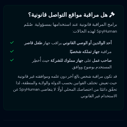
هل مراقبة مواقع التواصل قانونية؟
برامج المراقبة قانونية عند استخدامها بمسؤولية. صُمّم
SpyHuman لهذه الحالات:
أحد الوالدين أو الوصي القانوني
يراقب جهاز
طفل قاصر
.
مراقبة
جهاز تملكه شخصيًا
.
صاحب عمل
على
جهاز مملوك للشركة
حيث أُخطِر
المستخدم بوضوح ووافق.
قد تكون مراقبة شخص بالغ آخر دون علمه وموافقته غير قانونية
حيث تعيش. تختلف القوانين بحسب الدولة والولاية والمنطقة، لذا
تحقّق دائمًا من اختصاصك المحلي أولًا. لا يتغاضى SpyHuman عن
الاستخدام غير القانوني.