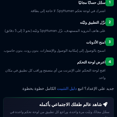
سجّل حسابًا مجانيًا
اشترك في لوحة تحكم SpyHuman. لا حاجة إلى بطاقة.
نزّل التطبيق وثبّته
على هاتف أندرويد المستهدف، نزّل SpyHuman وثبّته (نحو 3 إلى 5 دقائق).
امنح الأذونات
اسمح بالوصول إلى إمكانية الوصول والإشعارات. بدون روت، بدون حاسوب.
اعرض لوحة التحكم
افتح لوحة التحكم على الإنترنت من أي متصفح وراقب كل تطبيق في مكان
واحد.
جديد على الإعداد؟ اتبع
دليل التثبيت
الكامل خطوة بخطوة.
شاهد عالم طفلك الاجتماعي بأكمله
سجّل مجانًا، وثبّت مرة واحدة، وراجع كل تطبيق من لوحة تحكم واحدة في