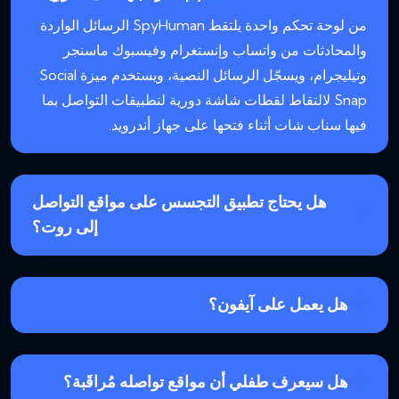
من لوحة تحكم واحدة يلتقط SpyHuman الرسائل الواردة
والمحادثات من واتساب وإنستغرام وفيسبوك ماسنجر
وتيليجرام، ويسجّل الرسائل النصية، ويستخدم ميزة Social
Snap لالتقاط لقطات شاشة دورية لتطبيقات التواصل بما
فيها سناب شات أثناء فتحها على جهاز أندرويد.
هل يحتاج تطبيق التجسس على مواقع التواصل
إلى روت؟
هل يعمل على آيفون؟
هل سيعرف طفلي أن مواقع تواصله مُراقَبة؟