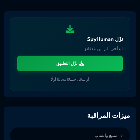
نزّل SpyHuman
ابدأ في أقل من 5 دقائق
نزّل التطبيق
أو سجّل حسابًا مجانيًا أولًا
ميزات المراقبة
متتبع واتساب