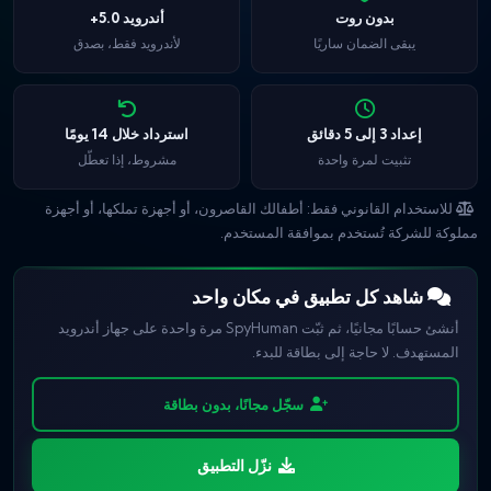
بدون روت
أندرويد 5.0+
يبقى الضمان ساريًا
لأندرويد فقط، بصدق
إعداد 3 إلى 5 دقائق
استرداد خلال 14 يومًا
تثبيت لمرة واحدة
مشروط، إذا تعطّل
للاستخدام القانوني فقط: أطفالك القاصرون، أو أجهزة تملكها، أو أجهزة
مملوكة للشركة تُستخدم بموافقة المستخدم.
شاهد كل تطبيق في مكان واحد
أنشئ حسابًا مجانيًا، ثم ثبّت SpyHuman مرة واحدة على جهاز أندرويد
المستهدف. لا حاجة إلى بطاقة للبدء.
سجّل مجانًا، بدون بطاقة
نزّل التطبيق