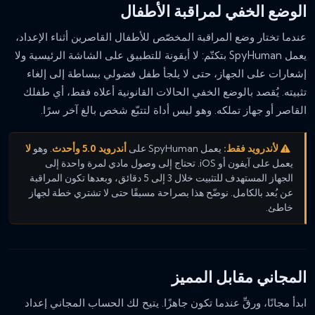
الوضع الخفي لمراقبة الأطفال
عندما تختار وضع المراقبة المخصّص للأطفال القاصرين أثناء الإعداد،
يعمل SpyHuman بتكتّم: لا أيقونة للتطبيق على الشاشة الرئيسية ولا
إشعارات على الجهاز، حتى لا يلجأ طفل فضولي ببساطة إلى إلغاء
تثبيته. يُقصد بالوضع الخفي الحالات القانونية أعلاه فقط، أي طفلك
القاصر أو جهاز تملكه. وهو ليس أداة لتتبّع شخص بالغ آخر سرًا.
لأندرويد فقط:
يعمل SpyHuman على
أندرويد 5.0 وأحدث
. وهو
لا
يعمل على آيفون أو iOS. تحتاج إلى وصول مادي لمرة واحدة إلى
الجهاز المستهدف للتثبيت خلال 3 إلى 5 دقائق، وبعدها تكون المراقبة
عن بُعد بالكامل. نوضّح هذا بصراحة مسبقًا حتى لا تشتري خطة لجهاز
خاطئ.
المجاني مقابل المميز
ابدأ مجانًا، ورقِّ عندما تكون جاهزًا. يتيح لك الحساب المجاني إعداد