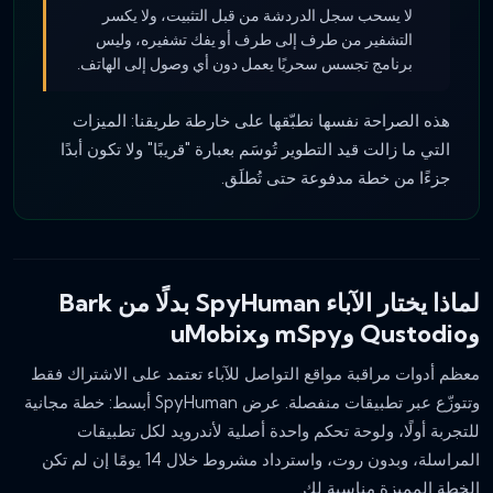
لا يسحب سجل الدردشة من قبل التثبيت، ولا يكسر
التشفير من طرف إلى طرف أو يفك تشفيره، وليس
برنامج تجسس سحريًا يعمل دون أي وصول إلى الهاتف.
هذه الصراحة نفسها نطبّقها على خارطة طريقنا: الميزات
التي ما زالت قيد التطوير تُوسَم بعبارة "قريبًا" ولا تكون أبدًا
جزءًا من خطة مدفوعة حتى تُطلَق.
لماذا يختار الآباء SpyHuman بدلًا من Bark
وQustodio وmSpy وuMobix
معظم أدوات مراقبة مواقع التواصل للآباء تعتمد على الاشتراك فقط
وتتوزّع عبر تطبيقات منفصلة. عرض SpyHuman أبسط: خطة مجانية
للتجربة أولًا، ولوحة تحكم واحدة أصلية لأندرويد لكل تطبيقات
المراسلة، وبدون روت، واسترداد مشروط خلال 14 يومًا إن لم تكن
الخطة المميزة مناسبة لك.