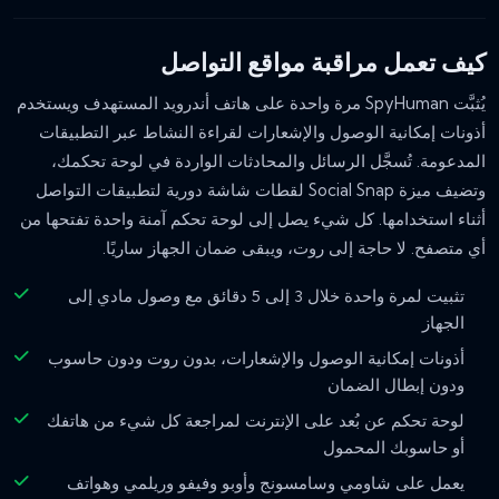
كيف تعمل مراقبة مواقع التواصل
يُثبَّت SpyHuman مرة واحدة على هاتف أندرويد المستهدف ويستخدم
أذونات إمكانية الوصول والإشعارات لقراءة النشاط عبر التطبيقات
المدعومة. تُسجَّل الرسائل والمحادثات الواردة في لوحة تحكمك،
وتضيف ميزة Social Snap لقطات شاشة دورية لتطبيقات التواصل
أثناء استخدامها. كل شيء يصل إلى لوحة تحكم آمنة واحدة تفتحها من
أي متصفح. لا حاجة إلى روت، ويبقى ضمان الجهاز ساريًا.
تثبيت لمرة واحدة خلال 3 إلى 5 دقائق مع وصول مادي إلى
الجهاز
أذونات إمكانية الوصول والإشعارات، بدون روت ودون حاسوب
ودون إبطال الضمان
لوحة تحكم عن بُعد على الإنترنت لمراجعة كل شيء من هاتفك
أو حاسوبك المحمول
يعمل على شاومي وسامسونج وأوبو وفيفو وريلمي وهواتف