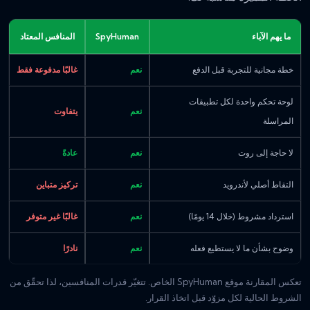
ما يهم الآباء
SpyHuman
المنافس المعتاد
خطة مجانية للتجربة قبل الدفع
نعم
غالبًا مدفوعة فقط
لوحة تحكم واحدة لكل تطبيقات
نعم
يتفاوت
المراسلة
لا حاجة إلى روت
نعم
عادةً
التقاط أصلي لأندرويد
نعم
تركيز متباين
استرداد مشروط (خلال 14 يومًا)
نعم
غالبًا غير متوفر
وضوح بشأن ما لا يستطيع فعله
نعم
نادرًا
تعكس المقارنة موقع SpyHuman الخاص. تتغيّر قدرات المنافسين، لذا تحقّق من
الشروط الحالية لكل مزوّد قبل اتخاذ القرار.