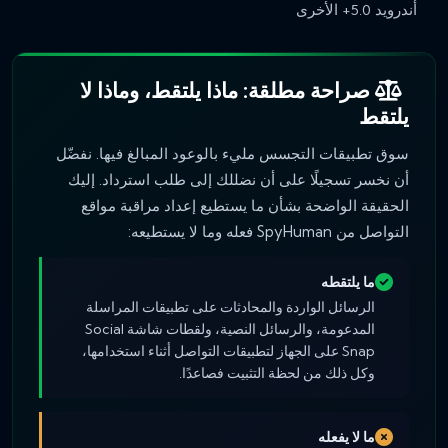
أندرويد 5.0+ الأخرى
صراحة مطلقة: ماذا يلتقط، وماذا لا
يلتقط
سوق تطبيقات التجسس مليء بالوعود المبالغ فيها. نفضّل
أن نخسر تسجيلًا على أن نضللك إلى طلب استرداد. إليك
الحقيقة الواضحة بشأن ما يستطيع إعداد مراقبة مواقع
التواصل من SpyHuman فعله وما لا يستطيعه:
ما يلتقطه
الرسائل الواردة والمحادثات على تطبيقات المراسلة
المدعومة، والرسائل النصية، ولقطات شاشة Social
Snap على الجهاز لتطبيقات التواصل أثناء استخدامها،
وكل ذلك من لحظة التثبيت فصاعدًا.
ما لا يفعله