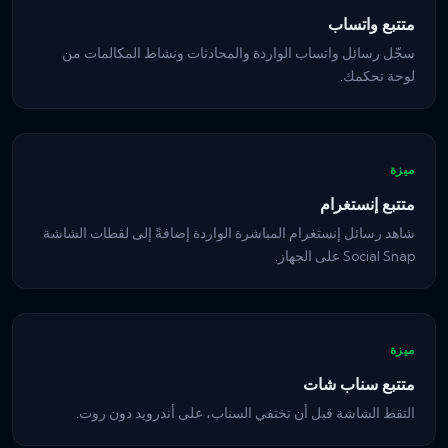
متتبع واتساب
سجّل رسائل واتساب الواردة والمحادثات ونشاط المكالمات من
لوحة تحكمك.
ميزة
متتبع إنستغرام
شاهد رسائل إنستغرام المباشرة الواردة إضافةً إلى لقطات الشاشة
Social Snap على الجهاز.
ميزة
متتبع سناب شات
التقط الشاشة قبل أن تختفي السناب، على أندرويد دون روت.