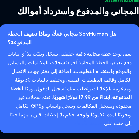
الدفع والاسترداد
المجاني والمدفوع واسترداد أموالك
هل SpyHuman مجاني فعلًا، وماذا تضيف الخطة
المدفوعة؟
نعم، توجد
خطة مجانية دائمة
حقيقية. تسجّل وتثبّت بلا أي بيانات
دفع. تعرض الخطة المجانية آخر 5 سجلات للمكالمات والرسائل
والموقع واستخدام التطبيقات، إضافة إلى دفتر جهات الاتصال
الكامل وقائمة التطبيقات المثبتة، وتحتفظ بالبيانات 30 يومًا،
ومدعومة بالإعلانات وتطلب منك تسجيل الدخول يوميًا.
الخطة
المدفوعة، ابتداءً من 17.99 دولارًا شهريًا
، تفتح سجلات غير
محدودة وتسجيل المكالمات وسجل واتساب وGPS الكامل
وتخزينًا لمدة 90 يومًا ولوحة تحكم بلا إعلانات. قارن بينهما جنبًا
إلى جنب على
صفحة الأسعار
.