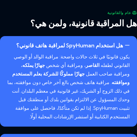
عام والقانونية
هل المراقبة قانونية، ولمن هي؟
هل استخدام SpyHuman لمراقبة هاتف قانوني؟
يكون قانونيًا في ثلاث حالات واضحة: مراقبة الوالد أو الوصي
القانوني لطفله
القاصر
، ومراقبة أي شخص
جهازًا يملكه
،
ومراقبة صاحب العمل
جهازًا مملوكًا للشركة بعلم المستخدم
وموافقته
. مراقبة هاتف شخص بالغ آخر خاص دون موافقته، بما
في ذلك الزوج أو الشريك، غير قانونية في معظم البلدان. أنت
وحدك المسؤول عن الالتزام بقوانين بلدك أو منطقتك قبل
تثبيت SpyHuman. إذا لم تكن متأكدًا، فاحصل على موافقة
المستخدم الكتابية أو استشر الإرشادات المحلية أولًا.