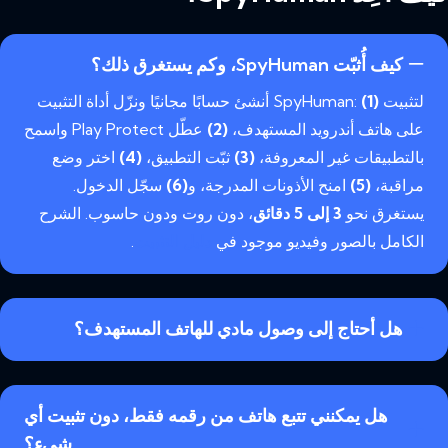
كيف أُثبّت SpyHuman، وكم يستغرق ذلك؟
لتثبيت SpyHuman:
(1)
أنشئ حسابًا مجانيًا ونزّل أداة التثبيت
على هاتف أندرويد المستهدف،
(2)
عطّل Play Protect واسمح
بالتطبيقات غير المعروفة،
(3)
ثبّت التطبيق،
(4)
اختر وضع
مراقبة،
(5)
امنح الأذونات المدرجة، و
(6)
سجّل الدخول.
يستغرق نحو
3 إلى 5 دقائق
، دون روت ودون حاسوب. الشرح
الكامل بالصور وفيديو موجود في
دليل التثبيت
.
هل أحتاج إلى وصول مادي للهاتف المستهدف؟
هل يمكنني تتبع هاتف من رقمه فقط، دون تثبيت أي
شيء؟