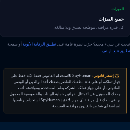
الميزات
جميع الميزات
كل قدرة مراقبة، موضّحة بصدق وبلا مبالغة.
تبحث عن شيء محدد؟ جرّب نظرة عامة على
تطبيق الرقابة الأبوية
أو صفحة
تطبيق تتبع الهاتف
.
إشعار قانوني:
SpyHuman للاستخدام القانوني فقط. ثبّته فقط على
جهاز تملكه، أو على هاتف طفلك القاصر بصفتك أحد الوالدين أو الوصي
القانوني، أو على جهاز تملكه الشركة بعلم المستخدم وموافقته. أنت
وحدك المسؤول عن الامتثال لقوانين حماية البيانات والخصوصية المعمول
بها في بلدك قبل مراقبة أي جهاز. لا تؤيد SpyHuman استخدام برنامجها
لمراقبة أي شخص بالغ دون موافقته الصريحة.