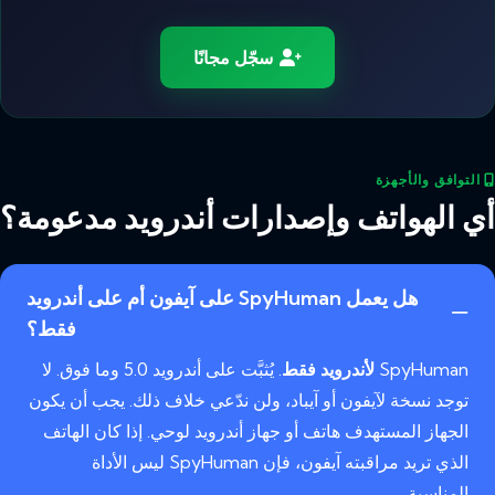
سجّل مجانًا
التوافق والأجهزة
أي الهواتف وإصدارات أندرويد مدعومة؟
هل يعمل SpyHuman على آيفون أم على أندرويد
فقط؟
SpyHuman
لأندرويد فقط
. يُثبَّت على أندرويد 5.0 وما فوق. لا
توجد نسخة لآيفون أو آيباد، ولن ندّعي خلاف ذلك. يجب أن يكون
الجهاز المستهدف هاتف أو جهاز أندرويد لوحي. إذا كان الهاتف
الذي تريد مراقبته آيفون، فإن SpyHuman ليس الأداة
المناسبة.