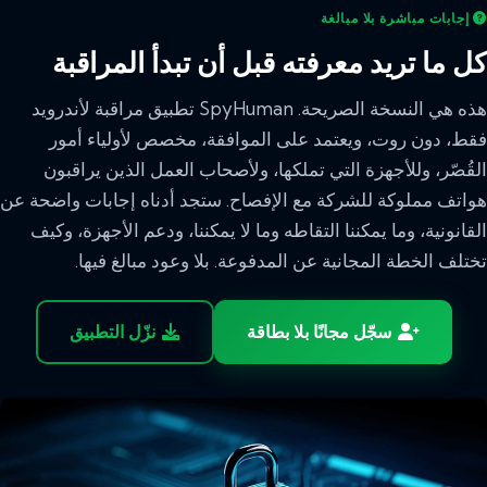
إجابات مباشرة بلا مبالغة
كل ما تريد معرفته قبل أن تبدأ المراقبة
هذه هي النسخة الصريحة. SpyHuman تطبيق مراقبة لأندرويد
فقط، دون روت، ويعتمد على الموافقة، مخصص لأولياء أمور
القُصّر، وللأجهزة التي تملكها، ولأصحاب العمل الذين يراقبون
هواتف مملوكة للشركة مع الإفصاح. ستجد أدناه إجابات واضحة عن
القانونية، وما يمكننا التقاطه وما لا يمكننا، ودعم الأجهزة، وكيف
تختلف الخطة المجانية عن المدفوعة. بلا وعود مبالغ فيها.
سجّل مجانًا بلا بطاقة
نزّل التطبيق