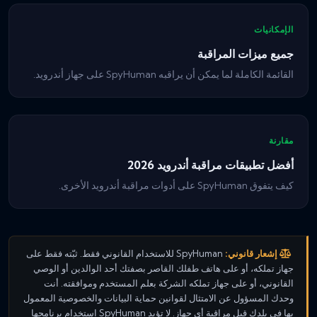
الإمكانيات
جميع ميزات المراقبة
القائمة الكاملة لما يمكن أن يراقبه SpyHuman على جهاز أندرويد.
مقارنة
أفضل تطبيقات مراقبة أندرويد 2026
كيف يتفوق SpyHuman على أدوات مراقبة أندرويد الأخرى.
إشعار قانوني:
SpyHuman للاستخدام القانوني فقط. ثبّته فقط على
جهاز تملكه، أو على هاتف طفلك القاصر بصفتك أحد الوالدين أو الوصي
القانوني، أو على جهاز تملكه الشركة بعلم المستخدم وموافقته. أنت
وحدك المسؤول عن الامتثال لقوانين حماية البيانات والخصوصية المعمول
بها في بلدك قبل مراقبة أي جهاز. لا تؤيد SpyHuman استخدام برنامجها