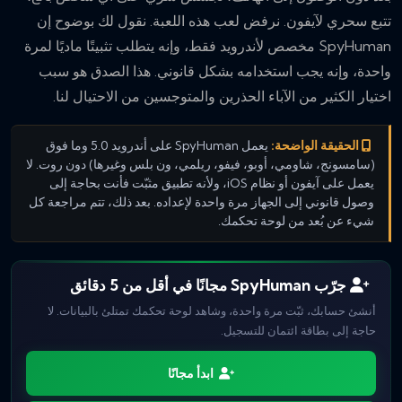
تتبع سحري لآيفون. نرفض لعب هذه اللعبة. نقول لك بوضوح إن
SpyHuman مخصص لأندرويد فقط، وإنه يتطلب تثبيتًا ماديًا لمرة
واحدة، وإنه يجب استخدامه بشكل قانوني. هذا الصدق هو سبب
اختيار الكثير من الآباء الحذرين والمتوجسين من الاحتيال لنا.
الحقيقة الواضحة:
يعمل SpyHuman على أندرويد 5.0 وما فوق
(سامسونج، شاومي، أوبو، فيفو، ريلمي، ون بلس وغيرها) دون روت. لا
يعمل على آيفون أو نظام iOS، ولأنه تطبيق مثبّت فأنت بحاجة إلى
وصول قانوني إلى الجهاز مرة واحدة لإعداده. بعد ذلك، تتم مراجعة كل
شيء عن بُعد من لوحة تحكمك.
جرّب SpyHuman مجانًا في أقل من 5 دقائق
أنشئ حسابك، ثبّت مرة واحدة، وشاهد لوحة تحكمك تمتلئ بالبيانات. لا
حاجة إلى بطاقة ائتمان للتسجيل.
ابدأ مجانًا