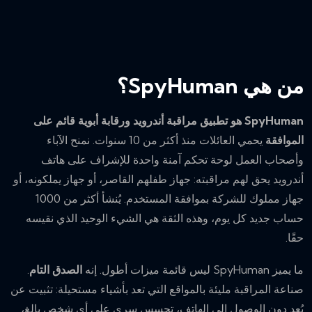
من هي SpyHuman؟
SpyHuman هو تطبيق مراقبة أندرويد ورقابة أبوية قائم على
الموافقة
يحمي العائلات منذ أكثر من 10 سنوات. نمنح الآباء
وأصحاب العمل لوحة تحكم آمنة واحدة للإشراف على هاتف
أندرويد يحق لهم مراقبته: جهاز طفلهم القاصر، أو جهاز يملكونه، أو
جهاز مملوك للشركة بموافقة المستخدم. يُنشأ أكثر من 1000
حساب جديد كل يوم، وهذه الثقة هي الشيء الوحيد الذي نقيسه
حقًا.
ما يميز SpyHuman ليس قائمة ميزات أطول. إنه
الصدق التام
.
صناعة المراقبة مليئة بالمواقع التي تعد بأشياء مستحيلة: تثبيت عن
بُعد دون الوصول إلى الهاتف، تجسس سري على أي شخص بالغ،