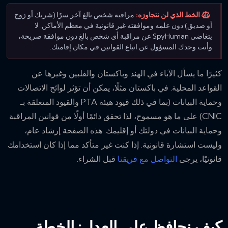
الخط الذي لن نتجاوزه:
مراقبة شخص بالغ آخر سرًا (شريك أو زوج
أو صديق) دون علمه وموافقته غير قانونية في معظم الأماكن. لا
يتغاضى SpyHuman عن مراقبة أي شخص بالغ دون موافقة صريحة،
وأنت وحدك المسؤول عن اتباع القوانين في مكان إقامتك.
كثيرًا ما يسأل الآباء في الهند وباكستان والفلبين وغيرها عن
القواعد المحلية. في باكستان مثلًا، يمكن أن تؤثر لوائح الاتصالات
وحماية البيانات (بما في ذلك قيود هيئة PTA والقيود المتعلقة بـ
CNIC) على ما هو مسموح، لذا تحقق دائمًا أولًا من قوانين المراقبة
وحماية البيانات في دولتك أو إقليمك. هذه الصفحة إرشاد عام،
وليست استشارة قانونية. إذا كنت غير متأكد مما إذا كان استخدامك
قانونيًا، يرجى
التواصل مع فريقنا
قبل الشراء.
كيف نحافظ على العدل: الخطة